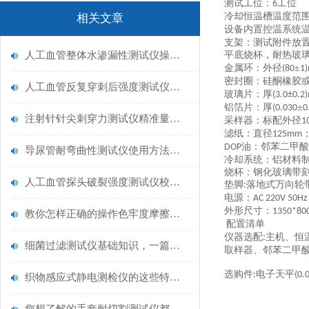
测试工位：
工位
6
冷却恒温槽
温度范
相关文章
设备内置控温系统
支架：测试附件放
人工血管整体水渗漏性测试仪操作中最容易出错的步骤
平底烧杯，耐热玻
金属环
：
外径
±
(80
1
密封圈
：
硅酮橡胶
人工血管反复穿刺后强度测试仪是什么？透析患者的“生命管“质量靠它把关！
玻璃片
：
厚
(3.0±0.
铝箔片
：
厚
±
(0.030
0
注射针针尖刺穿力测试仪精准量化针尖锋利度，构筑临床安全防线
采样器：标配外径
1
滤纸
：
直径
125mm
油：
邻苯二甲酸
DOP
导尿管耐弯曲性测试仪使用方法与操作规范
冷却系统：铝材料
烧杯：钢化玻璃带
人工血管探头破裂强度测试仪校准规范：精准赋能医疗安全的技术基准
垫脚
落地式万向轮
:
电源：
AC 220V 50Hz
外形尺寸：
1350*80
教你怎样正确的操作色牢度摩擦测试机
配置清单
仪器
选配
主机、恒
:
细菌过滤测试仪基础知识，一篇搞定
取样器、邻苯二甲
选购件
电子天平
:
(0.
织物感应式静电测检仪的这些特点很少有人都知道