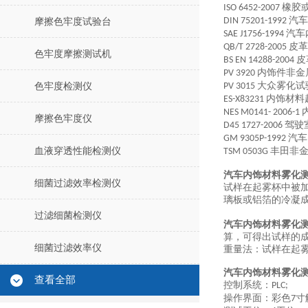
橡胶
ISO 6452-2007
汽车
DIN 75201-1992
摩擦色牢度试验台
汽车
SAE J1756-1994
皮革
QB/T 2728-2005
色牢度摩擦测试机
皮
BS EN 14288-2004
内饰件非金
PV 3920
大众雾化试
色牢度检测仪
PV 3015
内饰材料
ES-X83231
NES M0141- 2006-1
摩擦色牢度仪
驾驶
D45 1727-2006
汽车
GM 9305P-1992
血液穿透性能检测仪
丰田非
TSM 0503G
汽车内饰材料雾化
细菌过滤效率检测仪
试样在起雾杯中被
璃板或铝箔的冷凝
过滤细菌检测仪
汽车内饰材料雾化
算，可得出试样的
细菌过滤效率仪
重量法：试样在起
汽车内饰材料雾化
查看全部
控制系统：
PLC;
操作界面：彩色
寸
7