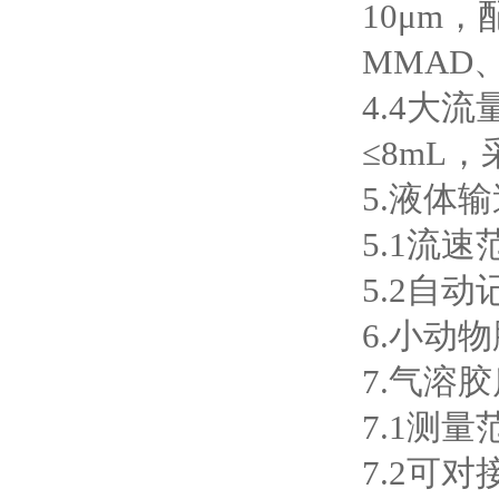
10μm
MMAD
4.4大
≤8mL
5.液体
5.1流速范
5.2自
6.小动
7.气溶
7.1测量范
7.2可