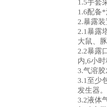
1.5手
1.6配
2.暴露
2.1暴
大鼠、
2.2暴
内,6小
3.气溶
3.1至
发生器
3.2液