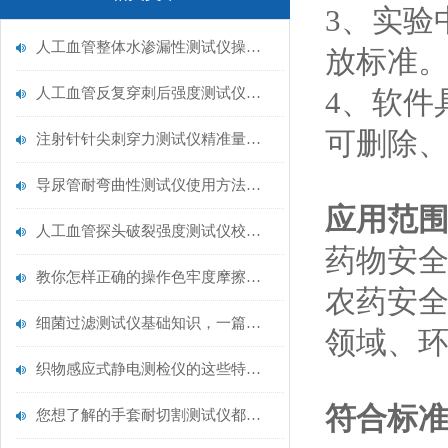
3、实验
人工血管整体水渗漏性测试仪操作中最容易出错的步骤
放标准
人工血管反复穿刺后强度测试仪是什么？透析患者的“生命管“质量靠它把关！
4、软件
可删除、
注射针针尖刺穿力测试仪精准量化针尖锋利度，构筑临床安全防线
导尿管耐弯曲性测试仪使用方法与操作规范
应用范
人工血管探头破裂强度测试仪校准规范：精准赋能医疗安全的技术基准
药物安
教你怎样正确的操作色牢度摩擦测试机
农药安
细菌过滤测试仪基础知识，一篇搞定
领域、
织物感应式静电测检仪的这些特点很少有人都知道
符合标
您想了解的手套耐切割测试仪都在这里了