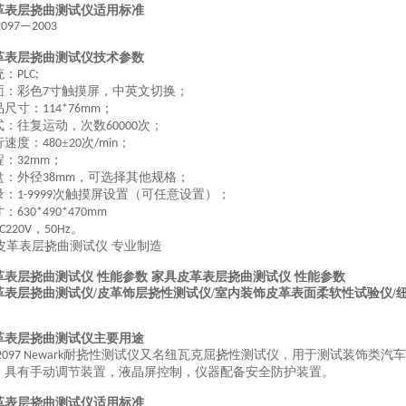
革表层挠曲测试仪适用标准
2097—
20
03
革表层挠曲测试仪技术参数
统：
PLC;
面：彩色
寸触摸屏，中英文切换；
7
品尺寸：
；
114*76mm
式：
往复
运动，次数
次
；
60000
行速度
：
±
次
；
480
20
/min
程：
；
32mm
盘：外径
，可选择其他规格；
38mm
录：
次
触摸屏设置（可任意设置）
；
1-9999
寸：
630*490*470mm
，
。
C220V
50Hz
革表层挠曲测试仪 性能参数 家具皮革表层挠曲测试仪 性能参数
革表层挠曲测试仪/皮革饰层挠性测试仪/室内装饰皮革表面柔软性试验仪/
革表层挠曲测试仪主要用途
耐挠性测试仪又名纽瓦克屈挠性测试仪，用于测试装饰类汽车
097 Newark
，具有手动调节装置，液晶屏控制，仪器配备安全防护装置。
革表层挠曲测试仪适用标准