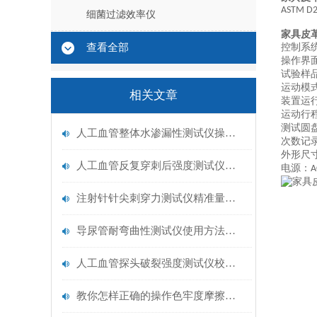
ASTM D
细菌过滤效率仪
家具皮
查看全部
控制系
操作界
试验
样
运动模
相关文章
装置运
运动行
测试圆
人工血管整体水渗漏性测试仪操作中最容易出错的步骤
次数记
外形尺
人工血管反复穿刺后强度测试仪是什么？透析患者的“生命管“质量靠它把关！
电源：
A
注射针针尖刺穿力测试仪精准量化针尖锋利度，构筑临床安全防线
导尿管耐弯曲性测试仪使用方法与操作规范
人工血管探头破裂强度测试仪校准规范：精准赋能医疗安全的技术基准
教你怎样正确的操作色牢度摩擦测试机