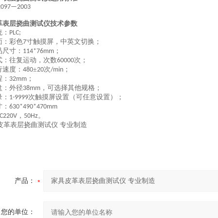
2097—
20
03
革表层挠曲测试仪技术参数
统：
PLC;
面：彩色
寸触摸屏，中英文切换；
7
品尺寸：
；
114*76mm
式：
往复
运动，次数
次
；
60000
行速度
：
±
次
；
480
20
/min
程：
；
32mm
盘：外径
，可选择其他规格；
38mm
录：
次
触摸屏设置（可任意设置）
；
1-9999
寸：
630*490*470mm
，
。
C220V
50Hz
产品：
您的单位：