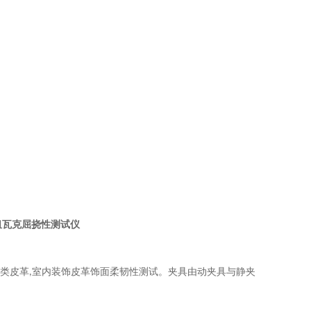
纽瓦克屈挠性测试仪
类皮革
室内装饰皮革饰面柔韧性测试。夹具由动夹具与静夹
,