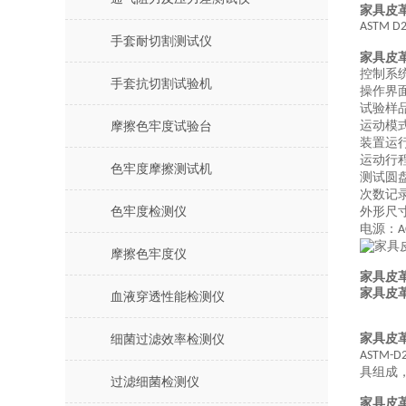
家具皮
ASTM D
手套耐切割测试仪
家具皮
控制系
手套抗切割试验机
操作界
试验
样
运动模
摩擦色牢度试验台
装置运
运动行
色牢度摩擦测试机
测试圆
次数记
色牢度检测仪
外形尺
电源：
A
摩擦色牢度仪
家具皮
家具皮
血液穿透性能检测仪
家具皮
细菌过滤效率检测仪
ASTM-D2
具组成
过滤细菌检测仪
家具皮