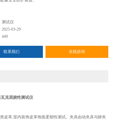
器配备安全防护装置。
：
测试仪
：
2025-03-29
：
449
联系我们
在线咨询
纽瓦克屈挠性测试仪
类皮革
室内装饰皮革饰面柔韧性测试。夹具由动夹具与静夹
,