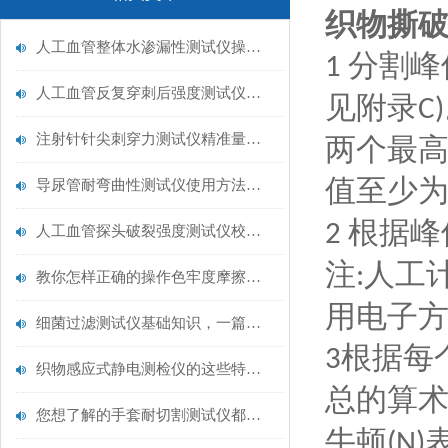
织物撕
人工血管整体水渗漏性测试仪操作中最容易出错的步骤
分割峰
1
人工血管反复穿刺后强度测试仪是什么？透析患者的“生命管“质量靠它把关！
见附录
C)
注射针针尖刺穿力测试仪精准量化针尖锋利度，构筑临床安全防线
两个最
值至少
导尿管耐弯曲性测试仪使用方法与操作规范
根据峰
2
人工血管探头破裂强度测试仪校准规范：精准赋能医疗安全的技术基准
注
人工
:
教你怎样正确的操作色牢度摩擦测试机
用电子
细菌过滤测试仪基础知识，一篇搞定
根据每
3
织物感应式静电测检仪的这些特点很少有人都知道
总的算
您想了解的手套耐切割测试仪都在这里了
牛顿
(N)