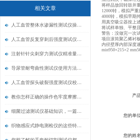
将样品放回转鼓并
相关文章
12000
转，模拟严重
4000
转，模拟早期
用真空吸尘器按上
人工血管整体水渗漏性测试仪操作中最容易出错的步骤
将试样单独、平整
警告：没做完一次
项目滚筒聚乙烯衬
人工血管反复穿刺后强度测试仪是什么？透析患者的“生命管“质量靠它把关！
内径壁厚内部深度
min950
×
215
×
2 mm5
注射针针尖刺穿力测试仪精准量化针尖锋利度，构筑临床安全防线
导尿管耐弯曲性测试仪使用方法与操作规范
人工血管探头破裂强度测试仪校准规范：精准赋能医疗安全的技术基准
产
教你怎样正确的操作色牢度摩擦测试机
细菌过滤测试仪基础知识，一篇搞定
您的单
织物感应式静电测检仪的这些特点很少有人都知道
您的姓