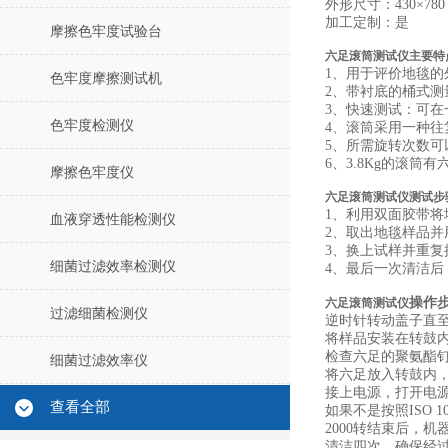
外形尺寸：
430
×
78
加工定制：是
摩擦色牢度试验台
六足滚筒测试仪主要特
1
、用于评价地毯的
色牢度摩擦测试机
2
、带衬底的桶式测
3
、快速测试：可在
色牢度检测仪
4
、滚筒采用一种往
5
、所需旋转次数可
6
、
3.8Kg
的滚筒有
摩擦色牢度仪
六足滚筒测试仪测试步
1
、利用双面胶带将
血液穿透性能检测仪
2
、取出地毯样品并
3
、换上试样并重复
细菌过滤效率检测仪
4
、
最
后一次清洁后
操作
六足滚筒测试仪
过滤细菌检测仪
逆时针转动盖子直
将样品安装在转鼓
检查六足的聚氨酯
细菌过滤效率仪
将六足放入转鼓内
接上电源，打开电源
查看全部
如果不是按照
ISO 1
2000
转结束后，机
清洁四次，确保经