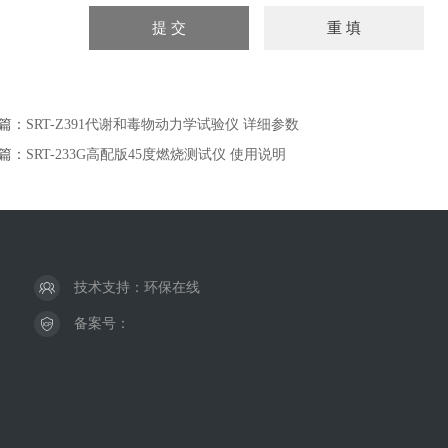
篇：
SRT-Z391代谢和毒物动力学试验仪 详细参数
篇：
SRT-233G高配版45度燃烧测试仪 使用说明
技术支持：
环保在线
备案号：