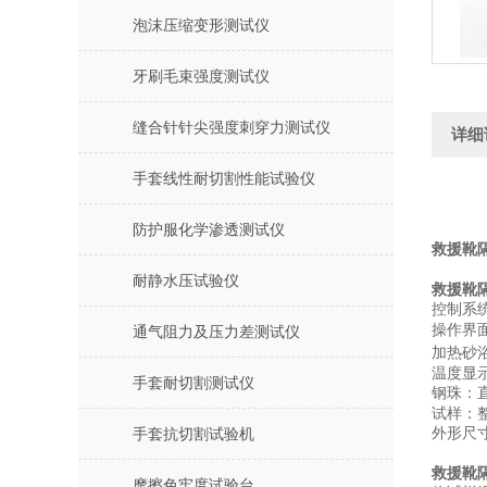
泡沫压缩变形测试仪
牙刷毛束强度测试仪
缝合针针尖强度刺穿力测试仪
详细
手套线性耐切割性能试验仪
防护服化学渗透测试仪
救援靴
耐静水压试验仪
救援靴
控制系
操作界
通气阻力及压力差测试仪
加热砂
温度显
手套耐切割测试仪
钢珠：
试样
：
外形尺
手套抗切割试验机
救援靴
摩擦色牢度试验台