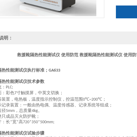
说明：
救援靴隔热性能测试仪 使用防范
救援靴隔热性能测试仪 使用防
隔热性能测试仪
执行标准；
GA633
隔热性能测试仪技术参数
统：
PLC;
面：彩色
寸触摸屏，中英文切换；
7
浴装置，电热板，温度指示控制仪，控温范围
；
0℃~200℃
示记录装置：一般由热电偶、温度
传感器
、记录
系统
等组成；
直径
，总质量
。
5mm
4kg
整只成品灭火防护靴
；
寸：长
宽
高
*
*
720*350*500mm;
隔热性能测试仪
试验步骤