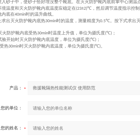
埋入砂子中，使砂子恰好埋没整个靴底。在灭火防护靴内底前掌中心测温
环境温度和灭火防护靴内底温度应稳定在
，然后调节温度指示控制
(23±2)℃
靴内底在
时的温升曲线。
40min
上求出灭火防护靴内底热
时的温度，测量精度为
。按下式求出
30min
0.5℃
灭火防护靴内底受热
时温度上升值，单位为摄氏度
；
30min
(℃)
试验开始时灭火防护靴内底温度，单位为摄氏度
；
(℃)
受热
时灭火防护靴内底温度，单位为摄氏度
。
30min
(℃)
产品：
您的单位：
您的姓名：