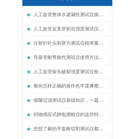
人工血管整体水渗漏性测试仪操作中最容易出错的步骤
人工血管反复穿刺后强度测试仪是什么？透析患者的“生命管“质量靠它把关！
注射针针尖刺穿力测试仪精准量化针尖锋利度，构筑临床安全防线
导尿管耐弯曲性测试仪使用方法与操作规范
人工血管探头破裂强度测试仪校准规范：精准赋能医疗安全的技术基准
教你怎样正确的操作色牢度摩擦测试机
细菌过滤测试仪基础知识，一篇搞定
织物感应式静电测检仪的这些特点很少有人都知道
您想了解的手套耐切割测试仪都在这里了