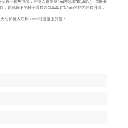
点安置一根热电偶，并倒入总质量
的钢珠加以固定。试验开
4kg
仪，使靴底下的砂子温度以
的均匀速度升温，
(3.0±0.1)℃/min
灭火防护靴内底热
时温度上升值：
30min