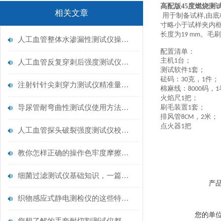
高配版
45
度燃烧测
相关文章
用于制备试样
由底
,
寸略小于试样夹内
长度为
。毛刷
19 mm
人工血管整体水渗漏性测试仪操作中最容易出错的步骤
配置清单：
主机
台；
1
人工血管反复穿刺后强度测试仪是什么？透析患者的“生命管“质量靠它把关！
测试软件
套；
1
砝码：
克，
件；
30
1
注射针针尖刺穿力测试仪精准量化针尖锋利度，构筑临床安全防线
棉麻线：
码，
8000
1
火焰尺
把；
1
导尿管耐弯曲性测试仪使用方法与操作规范
刷毛装置
套；
1
排风管
，
米；
8CM
2
点火器
把
1
人工血管探头破裂强度测试仪校准规范：精准赋能医疗安全的技术基准
教你怎样正确的操作色牢度摩擦测试机
细菌过滤测试仪基础知识，一篇搞定
产
织物感应式静电测检仪的这些特点很少有人都知道
您的单