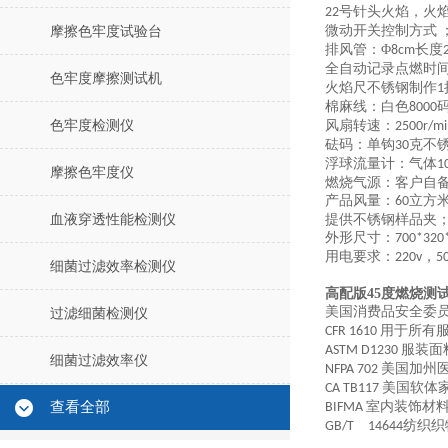
号针头火焰，火
22
微动开关控制方式
摩擦色牢度试验台
排风管：
Φ
长度
8cm
全
自动记录点燃时
色牢度摩擦测试机
火焰尺不锈钢制作
1
棉麻线：白色
8000
色牢度检测仪
风扇转速
：
2500r/mi
砝码：单钩
克不
30
浮球流量计：
气体
1
摩擦色牢度仪
燃烧气源：客户自
产品风量
：
立方
60
血液穿透性能检测仪
提供不锈钢样品夹
外形尺寸：
700*32
用电要求：
，
220v
5
细菌过滤效率检测仪
高配版45度燃烧测
美国消费品安全委
过滤细菌检测仪
用于所有
CFR 1610
服装面
ASTM D1230
细菌过滤效率仪
美国加州
NFPA 702
美国软体
CA TB117
查看全部
室内装饰材
BIFMA
纺织织
GB/T
14644