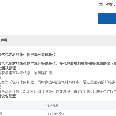
访问次数
说明：
透气包装材料微生物屏障分等试验仪
透气包装材料微生物屏障分等试验仪、多孔包装材料微生物等级测试仪（
心测试原理
溶胶暴露室法‌评估微生物阻隔性能：
‌
在密闭试验箱体内扩散，同时穿透6组透气材料样本，通过无菌硝酸纤维素
‌
菌落并计数，对比对照组计算微生物穿透率，依YY/T 0681.10标准进行
键设备配置
‌技术规格‌
统‌
PLC控制系统