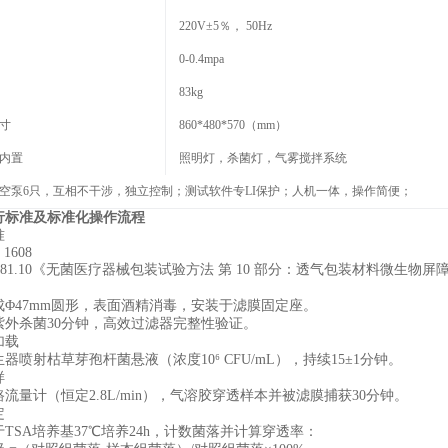
220V±5％， 50Hz
0-0.4mpa
83kg
寸
860*480*570（mm）
内置
照明灯，杀菌灯，气雾搅拌系统
空泵6只，互相不干涉，独立控制；测试软件专LI保护；人机一体，操作简便；
行标准及标准化操作流程
准
 1608
 0681.10《无菌医疗器械包装试验方法 第 10 部分：透气包装材料微生物
成Φ47mm圆形，表面酒精消毒，安装于滤膜固定座。
紫外杀菌30分钟，高效过滤器完整性验证‌。
载‌
器喷射枯草芽孢杆菌悬液（浓度10⁶ CFU/mL），持续15±1分钟。
‌
流量计（恒定2.8L/min），气溶胶穿透样本并被滤膜捕获30分钟‌。
‌
TSA培养基37℃培养24h，计数菌落并计算穿透率：