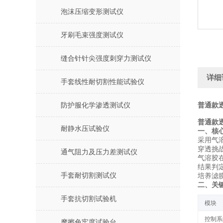
泡沫压缩变形测试仪
牙刷毛束强度测试仪
缝合针针尖强度刺穿力测试仪
详细
手套线性耐切割性能试验仪
防护服化学渗透测试仪
普通款
普通款
耐静水压试验仪
一、核
采用‌气
‌穿透挑战
通气阻力及压力差测试仪
气溶胶
‌结果判定
手套耐切割测试仪
培养滤膜
二、关
手套抗切割试验机
‌模块‌
控制系
摩擦色牢度试验台