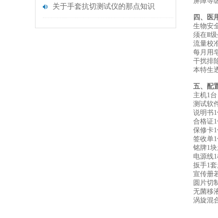
‌屏障等
关于手套抗切测试仪的那点知识
四、医
‌生物安
须在Ⅱ
‌流量校准
每月用
‌干扰排除
本特生透
五、配
主机1台
测试软
说明书1
合格证1
保修卡1
签收单1
铭牌1块
电源线1
扳手1套
宣传册若
圆片切制
无菌移液管
涡旋混