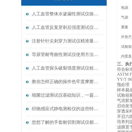
电源
人工血管整体水渗漏性测试仪操作中最容易出错的步骤
气源
人工血管反复穿刺后强度测试仪是什么？透析患者的“生命管“质量靠它把关！
重量
外形尺
注射针针尖刺穿力测试仪精准量化针尖锋利度，构筑临床安全防线
试验箱
导尿管耐弯曲性测试仪使用方法与操作规范
内置真
三、执
人工血管探头破裂强度测试仪校准规范：精准赋能医疗安全的技术基准
符合标
ASTM F
YY/T
教你怎样正确的操作色牢度摩擦测试机
‌预处理‌
样本裁
细菌过滤测试仪基础知识，一篇搞定
试验箱
‌气溶胶加
启动发生
织物感应式静电测检仪的这些特点很少有人都知道
‌穿透采样
开启六路
‌培养判定
您想了解的手套耐切割测试仪都在这里了
滤膜置于