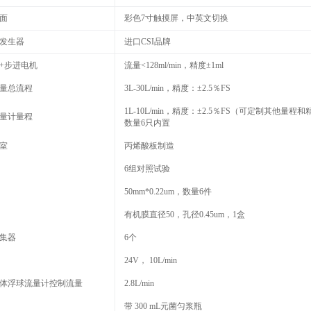
‌‌
彩色7寸触摸屏，中英文切换
发生器‌
进口CSI品牌
步进电机‌‌
流量<128ml/min，精度±1ml
量总流程
3L-30L/min，精度：±2.5％FS
1L-10L/min，精度：±2.5％FS（可定制其他量程
量计量程
数量6只内置
室
丙烯酸板制造
6组对照试验
50mm*0.22um，数量6件
有机膜直径50，孔径0.45um，1盒
集器
6个
24V， 10L/min
体浮球流量计控制流量
2.8L/min
带 300 mL元菌匀浆瓶