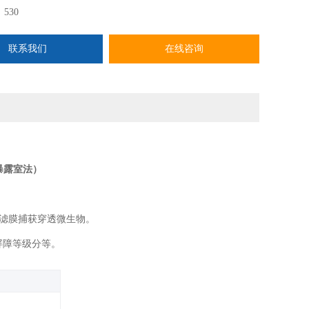
：
530
联系我们
在线咨询
暴露室法）
滤膜捕获穿透微生物。
屏障等级分等‌。