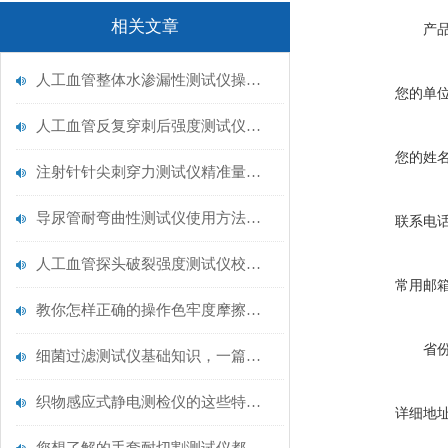
相关文章
产
人工血管整体水渗漏性测试仪操作中最容易出错的步骤
您的单
人工血管反复穿刺后强度测试仪是什么？透析患者的“生命管“质量靠它把关！
您的姓
注射针针尖刺穿力测试仪精准量化针尖锋利度，构筑临床安全防线
导尿管耐弯曲性测试仪使用方法与操作规范
联系电
人工血管探头破裂强度测试仪校准规范：精准赋能医疗安全的技术基准
常用邮
教你怎样正确的操作色牢度摩擦测试机
省
细菌过滤测试仪基础知识，一篇搞定
织物感应式静电测检仪的这些特点很少有人都知道
详细地