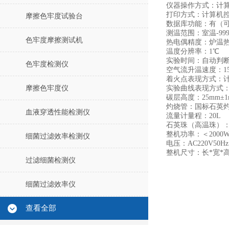
仪器操作方式：计
打印方式：计算机
摩擦色牢度试验台
数据库功能：有（
测温范围：室温-99
色牢度摩擦测试机
热电偶精度：炉温热
温度分辨率：1℃
实验时间：自动判
色牢度检测仪
空气流升温速度：150℃
着火点表现方式：
摩擦色牢度仪
实验曲线表现方式
碳层高度：25mm±
灼烧管：国标石英
血液穿透性能检测仪
流量计量程：20L
石英珠（高温珠）：
整机功率：＜2000
细菌过滤效率检测仪
电压：AC220V50H
整机尺寸：长*宽*高7
过滤细菌检测仪
细菌过滤效率仪
查看全部