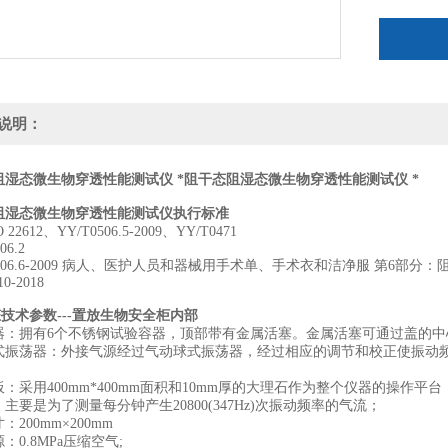
说明：
阻湿态微生物穿透性能测试仪 *
阻干态阻湿态微生物穿透性能测试仪 *
阻湿态微生物穿透性能测试仪执行标准
 22612、YY/T0506.5-2009、YY/T0471
06.2
 0506.6-2009 病人、医护人员和器械用手术单、手术衣和洁净服 第6部
10-2018
技术参数---置放生物安全柜内部
器：拥有6个不锈钢试验容器，顶部带有金属活塞。金属活塞可通过盖的中
式振荡器：外接气源经过气动球式振荡器，经过相应的调节和校正使振动频率
：采用400mm*400mm面积和10mm厚的大理石作为整个仪器的操作平台
主要是为了测量每分钟产生20800(347Hz)次振动频率的气流；
：200mm×200mm
：0.8MPa压缩空气;