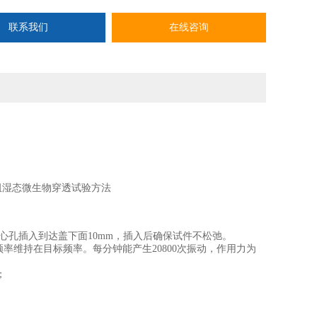
联系我们
在线咨询
分：阻湿态微生物穿透试验方法
心孔插入到达盖下面10mm，插入后确保试件不松弛。
维持在目标频率。每分钟能产生20800次振动，作用力为
；