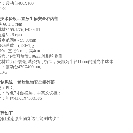
：震动台400X400
4KG
技术参数---置放生物安全柜内部
0 ± 1)rpm
材料的压力(3±0.02)N
速5～6 rpm
范围0～99.99min
码总重：(800±1)g
体 :直径9cm ，高4cm
盘, 转盘可放置140mm琼脂培养皿
的材质为不锈钢,试验指可拆卸，头部为半径11mm的抛光半球体
：震动台430X400mm;
6KG
制系统---置放生物安全柜外部
：PLC;
面：彩色7寸触摸屏，中英文切换；
箱体417.5X450X386
推荐如下