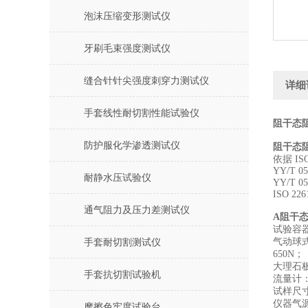
泡沫压缩变形测试仪
牙刷毛束强度测试仪
缝合针针尖强度刺穿力测试仪
详细
手套线性耐切割性能试验仪
阻干态
防护服化学渗透测试仪
阻干态
依据 ISO
YY/T 05
耐静水压试验仪
YY/T
ISO 226
通气阻力及压力差测试仪
A阻干态
试验容
气动球
手套耐切割测试仪
650N；
大理石板
手套抗切割试验机
流量计：
试样尺寸
仪器气源
摩擦色牢度试验台