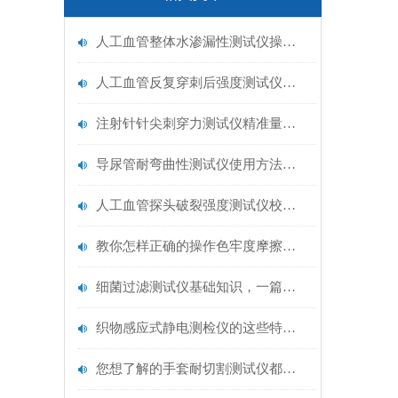
人工血管整体水渗漏性测试仪操作中最容易出错的步骤
人工血管反复穿刺后强度测试仪是什么？透析患者的“生命管“质量靠它把关！
注射针针尖刺穿力测试仪精准量化针尖锋利度，构筑临床安全防线
导尿管耐弯曲性测试仪使用方法与操作规范
人工血管探头破裂强度测试仪校准规范：精准赋能医疗安全的技术基准
教你怎样正确的操作色牢度摩擦测试机
细菌过滤测试仪基础知识，一篇搞定
织物感应式静电测检仪的这些特点很少有人都知道
您想了解的手套耐切割测试仪都在这里了