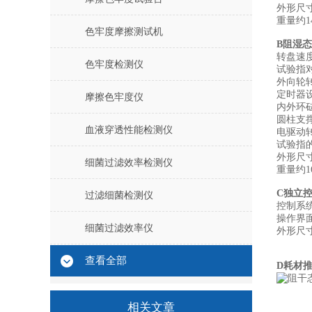
外形尺寸
重量约1
色牢度摩擦测试机
B阻湿态
转盘速度(6
色牢度检测仪
试验指对
外向轮转
定时器设定
摩擦色牢度仪
内外环砝
圆柱支撑
血液穿透性能检测仪
电驱动转
试验指
外形尺寸
细菌过滤效率检测仪
重量约1
C独立控
过滤细菌检测仪
控制系统
操作界
细菌过滤效率仪
外形尺寸：
查看全部
D耗材
相关文章