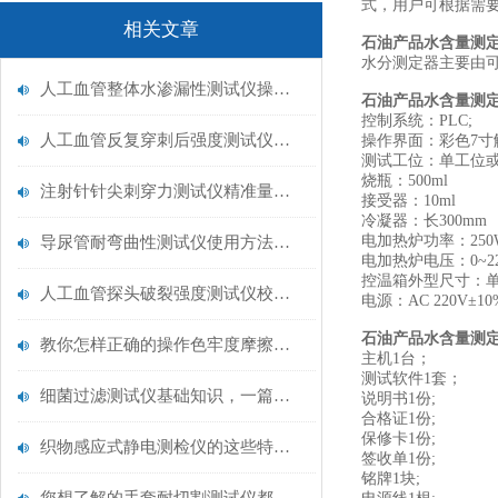
式，用户可根据需
相关文章
石油产品水含量测
水分测定器主要由可
人工血管整体水渗漏性测试仪操作中最容易出错的步骤
石油产品水含量测
控制系统：PLC;
人工血管反复穿刺后强度测试仪是什么？透析患者的“生命管“质量靠它把关！
操作界面：彩色7寸
测试工位：单工位
烧瓶：500ml
注射针针尖刺穿力测试仪精准量化针尖锋利度，构筑临床安全防线
接受器：10ml
冷凝器：长300mm
电加热炉功率：250W
导尿管耐弯曲性测试仪使用方法与操作规范
电加热炉电压：0~2
控温箱外型尺寸：单工
人工血管探头破裂强度测试仪校准规范：精准赋能医疗安全的技术基准
电源：AC 220V±10%
石油产品水含量测
教你怎样正确的操作色牢度摩擦测试机
主机1台；
测试软件1套；
细菌过滤测试仪基础知识，一篇搞定
说明书1份;
合格证1份;
保修卡1份;
织物感应式静电测检仪的这些特点很少有人都知道
签收单1份;
铭牌1块;