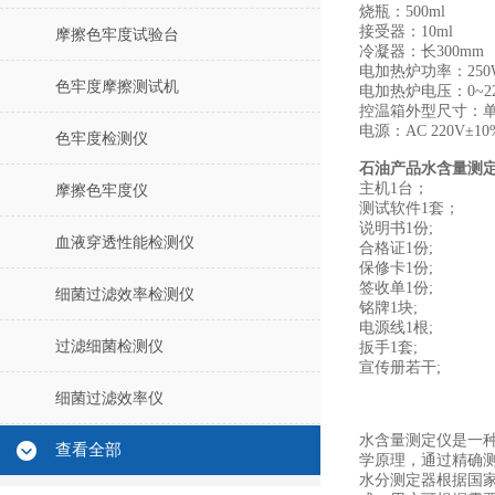
烧瓶：500ml
接受器：10ml
摩擦色牢度试验台
冷凝器：长300mm
电加热炉功率：250W
色牢度摩擦测试机
电加热炉电压：0~2
控温箱外型尺寸：单工
电源：AC 220V±10%
色牢度检测仪
石油产品水含量测
主机1台；
摩擦色牢度仪
测试软件1套；
说明书1份;
血液穿透性能检测仪
合格证1份;
保修卡1份;
签收单1份;
细菌过滤效率检测仪
铭牌1块;
电源线1根;
过滤细菌检测仪
扳手1套;
宣传册若干;
细菌过滤效率仪
水含量测定仪是一
查看全部
学原理，通过精确
水分测定器根据国家