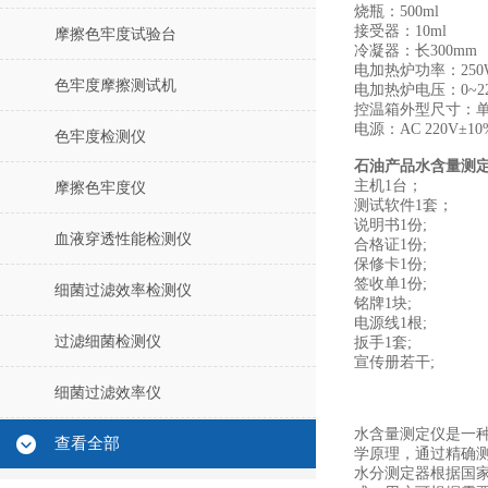
烧瓶：500ml
接受器：10ml
摩擦色牢度试验台
冷凝器：长300mm
电加热炉功率：250W
色牢度摩擦测试机
电加热炉电压：0~2
控温箱外型尺寸：单工
电源：AC 220V±10%
色牢度检测仪
石油产品水含量测
主机1台；
摩擦色牢度仪
测试软件1套；
说明书1份;
血液穿透性能检测仪
合格证1份;
保修卡1份;
签收单1份;
细菌过滤效率检测仪
铭牌1块;
电源线1根;
过滤细菌检测仪
扳手1套;
宣传册若干;
细菌过滤效率仪
水含量测定仪是一
查看全部
学原理，通过精确
水分测定器根据国家