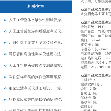
式，用户可根据需
相关文章
石油产品水含量测
水分测定器主要由可
人工血管整体水渗漏性测试仪操作中最容易出错的步骤
石油产品水含量测
控制系统：PLC;
人工血管反复穿刺后强度测试仪是什么？透析患者的“生命管“质量靠它把关！
操作界面：彩色7寸
测试工位：单工位
烧瓶：500ml
注射针针尖刺穿力测试仪精准量化针尖锋利度，构筑临床安全防线
接受器：10ml
冷凝器：长300mm
电加热炉功率：250W
导尿管耐弯曲性测试仪使用方法与操作规范
电加热炉电压：0~2
控温箱外型尺寸：单工
人工血管探头破裂强度测试仪校准规范：精准赋能医疗安全的技术基准
电源：AC 220V±10%
石油产品水含量测
教你怎样正确的操作色牢度摩擦测试机
主机1台；
测试软件1套；
细菌过滤测试仪基础知识，一篇搞定
说明书1份;
合格证1份;
保修卡1份;
织物感应式静电测检仪的这些特点很少有人都知道
签收单1份;
铭牌1块;