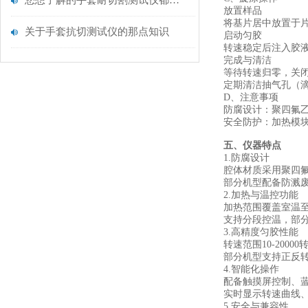
您想了解的手套耐切割测试仪都在这里了
‌放置样品‌
将基片居中放置于片
关于手套抗切测试仪的那点知识
‌启动匀胶‌
转速稳定后注入胶液
‌完成与清洁‌
等待转速归零，关闭
定期清洁抽气孔（滴
D、注意事项‌
‌防腐设计‌：聚四
‌安全防护‌：加热模
五、仪器特点
‌1.防腐设计‌
腔体材质采用‌聚四氟
部分机型配备‌防溅废
‌2.加热与温控功能‌
加热范围覆盖‌室温至
支持‌分段控温‌，部
‌3.高精度匀胶性能‌
转速范围‌10-20
部分机型支持‌正反转
‌4.智能化操作‌
配备‌触摸屏控制‌
实时显示‌转速曲线
‌5.安全与兼容性‌