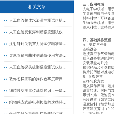
三，应用领域
相关文章
‌光电子学领域‌：
‌半导体与微电子制
‌材料科学‌：可制
人工血管整体水渗漏性测试仪操作中最容易出错的步骤
‌生物医学领域‌：
‌纳米科技‌：支持纳
人工血管反复穿刺后强度测试仪是什么？透析患者的“生命管“质量靠它把关！
四、基础操作流程
注射针针尖刺穿力测试仪精准量化针尖锋利度，构筑临床安全防线
‌A、安装与准备‌
‌连接设备‌
连接真空泵气管与电
导尿管耐弯曲性测试仪使用方法与操作规范
插入设备电源线并打
‌安装吸盘与片托‌
人工血管探头破裂强度测试仪校准规范：精准赋能医疗安全的技术基准
根据样品尺寸选择吸
将片托凹槽对准电机
B、参数设置‌
教你怎样正确的操作色牢度摩擦测试机
‌选择匀胶方案‌
进入操作界面，选择
细菌过滤测试仪基础知识，一篇搞定
‌设置转速、时间与加
示例：第一段速度200
分段设置（如第二段35
织物感应式静电测检仪的这些特点很少有人都知道
‌温度控制（如需加热
设置温度范围（0-2
C、旋涂操作‌