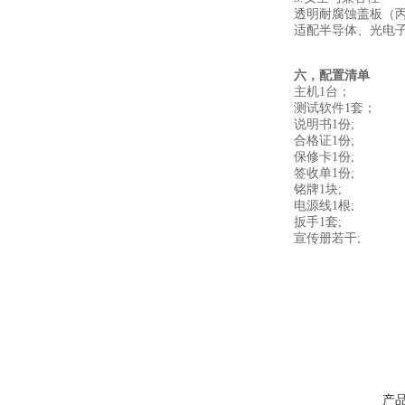
透明耐腐蚀盖板（丙
适配半导体、光电子
六，配置清单
主机1台；
测试软件1套；
说明书1份;
合格证1份;
保修卡1份;
签收单1份;
铭牌1块;
电源线1根;
扳手1套;
宣传册若干;
产