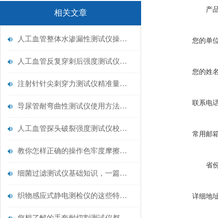
产
相关文章
人工血管整体水渗漏性测试仪操作中最容易出错的步骤
您的单
人工血管反复穿刺后强度测试仪是什么？透析患者的“生命管“质量靠它把关！
您的姓
注射针针尖刺穿力测试仪精准量化针尖锋利度，构筑临床安全防线
联系电
导尿管耐弯曲性测试仪使用方法与操作规范
人工血管探头破裂强度测试仪校准规范：精准赋能医疗安全的技术基准
常用邮
教你怎样正确的操作色牢度摩擦测试机
省
细菌过滤测试仪基础知识，一篇搞定
织物感应式静电测检仪的这些特点很少有人都知道
详细地