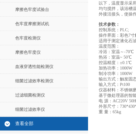
以下，温度显示采
均匀搅拌，该浴槽温
摩擦色牢度试验台
外接活接头，使操
色牢度摩擦测试机
技术参数：
控制系统：PLC;
操作界面：彩色7寸
色牢度检测仪
适用于测定液化石油
温度范围：
冷浴：室温～-70℃
摩擦色牢度仪
热浴：室温~ 50℃
控温精度：±0.1℃
血液穿透性能检测仪
加热功率：1000W
制冷功率：1000W
输出方式：触发固
细菌过滤效率检测仪
输入方式：Pt100
仪器材料：不锈钢
过滤细菌检测仪
基于微处理器的智
电 源：AC220V 50H
外形尺寸：730*430*
细菌过滤效率仪
重 量：65kg
查看全部