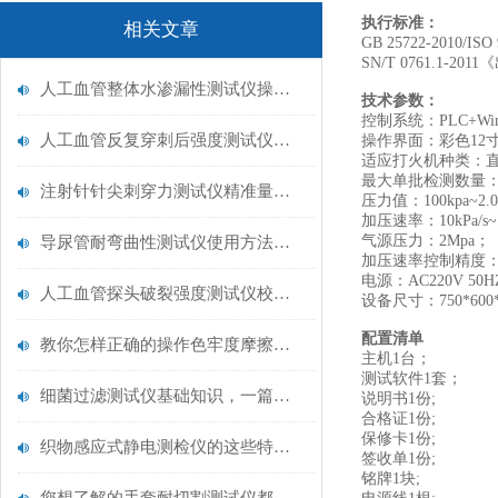
执行标准：
相关文章
GB 25722-2010/
SN/T 0761.1-
人工血管整体水渗漏性测试仪操作中最容易出错的步骤
技术参数：
控制系统：PLC+Wi
人工血管反复穿刺后强度测试仪是什么？透析患者的“生命管“质量靠它把关！
操作界面：彩色12
适应打火机种类：
最大单批检测数量：
注射针针尖刺穿力测试仪精准量化针尖锋利度，构筑临床安全防线
压力值：100kpa~
加压速率：10kPa/s~1
气源压力：2Mpa；
导尿管耐弯曲性测试仪使用方法与操作规范
加压速率控制精度：5kP
电源：AC220V 50H
人工血管探头破裂强度测试仪校准规范：精准赋能医疗安全的技术基准
设备尺寸：750*600*
配置清单
教你怎样正确的操作色牢度摩擦测试机
主机1台；
测试软件1套；
细菌过滤测试仪基础知识，一篇搞定
说明书1份;
合格证1份;
保修卡1份;
织物感应式静电测检仪的这些特点很少有人都知道
签收单1份;
铭牌1块;