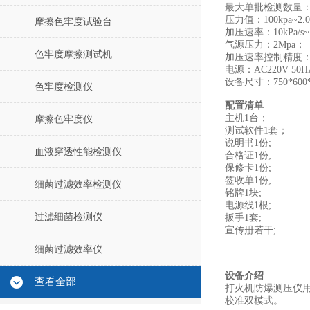
最大单批检测数量：
压力值：100kpa~
摩擦色牢度试验台
加压速率：10kPa/s~1
气源压力：2Mpa；
色牢度摩擦测试机
加压速率控制精度：5kP
电源：AC220V 50H
设备尺寸：750*600*
色牢度检测仪
配置清单
主机1台；
摩擦色牢度仪
测试软件1套；
说明书1份;
血液穿透性能检测仪
合格证1份;
保修卡1份;
签收单1份;
细菌过滤效率检测仪
铭牌1块;
电源线1根;
过滤细菌检测仪
扳手1套;
宣传册若干;
细菌过滤效率仪
设备介绍
查看全部
打火机防爆测压仪用
校准双模式。