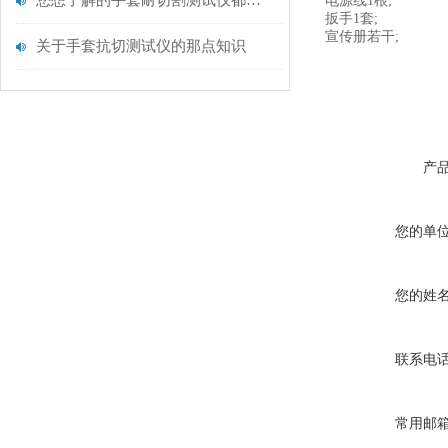
您想了解的手套耐切割测试仪都在这里了
电源线1根;
扳手1套;
宣传册若干;
关于手套抗切测试仪的那点知识
产
您的单
您的姓
联系电
常用邮