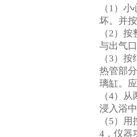
（1）小
坏。并
（2）按
与出气
（3）按
热管部
璃缸。
（4）从
浸入浴中
（5）用
4．仪器