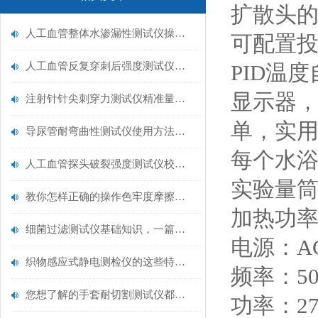
扩散头的空
人工血管整体水渗漏性测试仪操作中最容易出错的步骤
可配置投
人工血管反复穿刺后强度测试仪是什么？透析患者的“生命管“质量靠它把关！
PID温
显示器
注射针针尖刺穿力测试仪精准量化针尖锋利度，构筑临床安全防线
单，实
导尿管耐弯曲性测试仪使用方法与操作规范
每个水浴
人工血管探头破裂强度测试仪校准规范：精准赋能医疗安全的技术基准
实验量筒
教你怎样正确的操作色牢度摩擦测试机
加热功率：
细菌过滤测试仪基础知识，一篇搞定
电源：AC
织物感应式静电测检仪的这些特点很少有人都知道
频率：50H
您想了解的手套耐切割测试仪都在这里了
功率：27