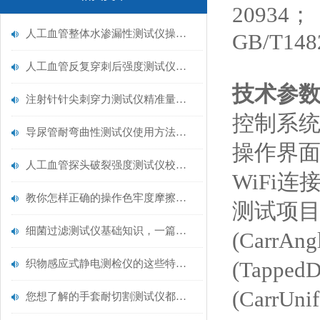
20934；
人工血管整体水渗漏性测试仪操作中最容易出错的步骤
GB/T148
人工血管反复穿刺后强度测试仪是什么？透析患者的“生命管“质量靠它把关！
技术参
注射针针尖刺穿力测试仪精准量化针尖锋利度，构筑临床安全防线
控制系统：
导尿管耐弯曲性测试仪使用方法与操作规范
操作界面
人工血管探头破裂强度测试仪校准规范：精准赋能医疗安全的技术基准
WiFi连
教你怎样正确的操作色牢度摩擦测试机
测试项目：
细菌过滤测试仪基础知识，一篇搞定
(CarrA
织物感应式静电测检仪的这些特点很少有人都知道
(Tappe
(CarrUn
您想了解的手套耐切割测试仪都在这里了