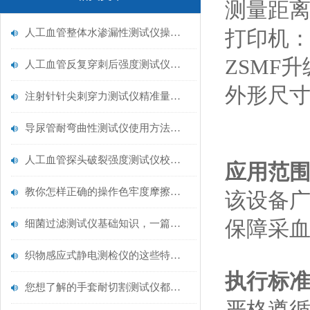
测量距离
人工血管整体水渗漏性测试仪操作中最容易出错的步骤
打印机
ZSMF
人工血管反复穿刺后强度测试仪是什么？透析患者的“生命管“质量靠它把关！
外形尺寸：
注射针针尖刺穿力测试仪精准量化针尖锋利度，构筑临床安全防线
导尿管耐弯曲性测试仪使用方法与操作规范
人工血管探头破裂强度测试仪校准规范：精准赋能医疗安全的技术基准
应用范
教你怎样正确的操作色牢度摩擦测试机
该设备
保障采血
细菌过滤测试仪基础知识，一篇搞定
织物感应式静电测检仪的这些特点很少有人都知道
执行标准
您想了解的手套耐切割测试仪都在这里了