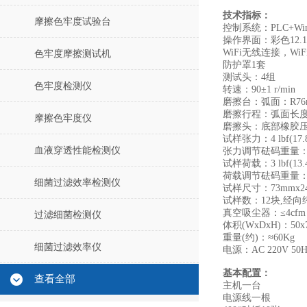
技术指标：
摩擦色牢度试验台
控制系统：PLC+Win
操作界面：彩色12
WiFi无线连接，Wi
色牢度摩擦测试机
防护罩1套
测试头：4组
色牢度检测仪
转速：90±1 r/min
磨擦台：弧面：R76
磨擦行程：弧面长度7
摩擦色牢度仪
磨擦头：底部橡胶压头,
试样张力：4 lbf(17.
血液穿透性能检测仪
张力调节砝码重量：3
试样荷载：3 lbf(13.
荷载调节砝码重量：1
细菌过滤效率检测仪
试样尺寸：73mmx2
试样数：12块,经向
真空吸尘器：≤4cf
过滤细菌检测仪
体积(WxDxH)：50x7
重量(约)：≈60Kg
细菌过滤效率仪
电源：AC 220V 50H
基本配置：
查看全部
主机一台
电源线一根