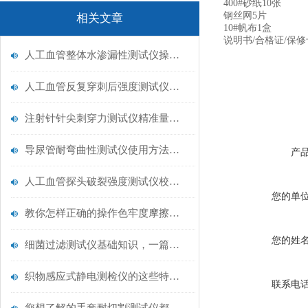
400#砂纸10张
钢丝网5片
相关文章
10#帆布1盒
说明书/合格证/保修
人工血管整体水渗漏性测试仪操作中最容易出错的步骤
人工血管反复穿刺后强度测试仪是什么？透析患者的“生命管“质量靠它把关！
注射针针尖刺穿力测试仪精准量化针尖锋利度，构筑临床安全防线
导尿管耐弯曲性测试仪使用方法与操作规范
产
人工血管探头破裂强度测试仪校准规范：精准赋能医疗安全的技术基准
您的单
教你怎样正确的操作色牢度摩擦测试机
您的姓
细菌过滤测试仪基础知识，一篇搞定
织物感应式静电测检仪的这些特点很少有人都知道
联系电