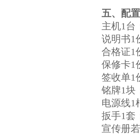
五、配
主机1台
说明书1
合格证1
保修卡1
签收单1
铭牌1块
电源线1
扳手1套
宣传册