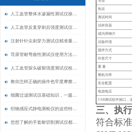
冷浴
热浴
人工血管整体水渗漏性测试仪操作中最容易出错的步骤
测试时间
试样容器
人工血管反复穿刺后强度测试仪是什么？透析患者的“生命管“质量靠它把关！
成沟用钢片
注射针针尖刺穿力测试仪精准量化针尖锋利度，构筑临床安全防线
试验环境
搅拌方式
导尿管耐弯曲性测试仪使用方法与操作规范
外形尺寸
重 量
人工血管探头破裂强度测试仪校准规范：精准赋能医疗安全的技术基准
整机功率
教你怎样正确的操作色牢度摩擦测试机
安全配置
电源电压
细菌过滤测试仪基础知识，一篇搞定
USB测试软件插口，
三、执行
织物感应式静电测检仪的这些特点很少有人都知道
符合标
您想了解的手套耐切割测试仪都在这里了