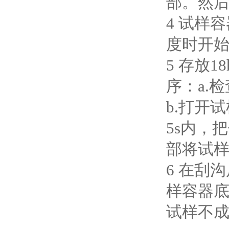
部。然
4 试样
度时开始
5 存放
序：a.
b.打开
5s内，
部将试
6 在刮
样容器底
试样不