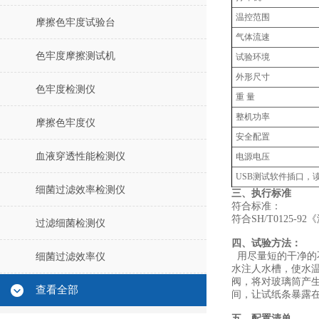
温控范围
摩擦色牢度试验台
气体流速
色牢度摩擦测试机
试验环境
外形尺寸
色牢度检测仪
重 量
整机功率
摩擦色牢度仪
安全配置
血液穿透性能检测仪
电源电压
USB测试软件插口，
细菌过滤效率检测仪
三、执行标准‌
符合标准：
符合SH/T0125
过滤细菌检测仪
四、试验方法：
用尽量短的干净的不
细菌过滤效率仪
水注人水槽，使水温维
阀，将对玻璃筒产
查看全部
间，让试纸条暴露在2.
五、配置清单