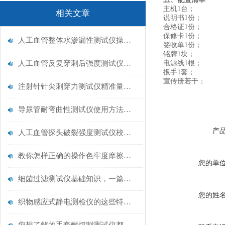
主机1台；
相关文章
说明书1份；
合格证1份；
保修卡1份；
人工血管整体水渗漏性测试仪操作中最容易出错的步骤
签收单1份；
铭牌1块；
人工血管反复穿刺后强度测试仪是什么？透析患者的“生命管“质量靠它把关！
电源线1根；
扳手1套；
宣传册若干；
注射针针尖刺穿力测试仪精准量化针尖锋利度，构筑临床安全防线
导尿管耐弯曲性测试仪使用方法与操作规范
产
人工血管探头破裂强度测试仪校准规范：精准赋能医疗安全的技术基准
教你怎样正确的操作色牢度摩擦测试机
您的单
细菌过滤测试仪基础知识，一篇搞定
您的姓
织物感应式静电测检仪的这些特点很少有人都知道