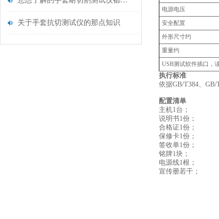
您想了解的手套耐切割测试仪都在这里了
电源电压
关于手套抗切测试仪的那点知识
安全配置
外形尺寸约
重量约
USB测试软件插口，
执行标准
依据GB/T384、GB
配置清单
主机1台；
说明书1份；
合格证1份；
保修卡1份；
签收单1份；
铭牌1块；
电源线1根；
宣传册若干；