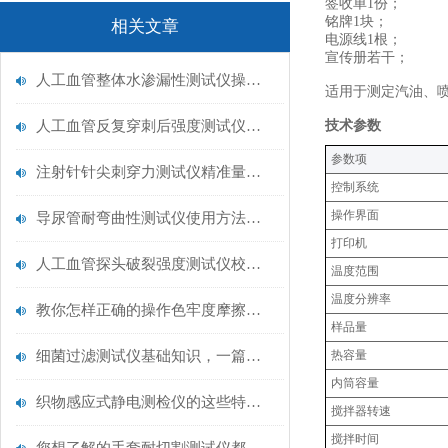
签收单1份；
铭牌1块；
相关文章
电源线1根；
宣传册若干；
人工血管整体水渗漏性测试仪操作中最容易出错的步骤
适用于测定汽油、
人工血管反复穿刺后强度测试仪是什么？透析患者的“生命管“质量靠它把关！
技术参数
‌参数项‌
注射针针尖刺穿力测试仪精准量化针尖锋利度，构筑临床安全防线
控制系统
操作界面
导尿管耐弯曲性测试仪使用方法与操作规范
打印机
人工血管探头破裂强度测试仪校准规范：精准赋能医疗安全的技术基准
温度范围
温度分辨率
教你怎样正确的操作色牢度摩擦测试机
样品量
细菌过滤测试仪基础知识，一篇搞定
热容量
内筒容量
织物感应式静电测检仪的这些特点很少有人都知道
搅拌器转速
搅拌时间