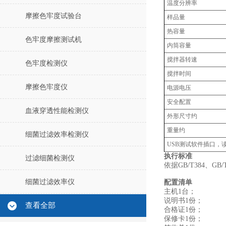
温度分辨率
摩擦色牢度试验台
样品量
热容量
色牢度摩擦测试机
内筒容量
搅拌器转速
色牢度检测仪
搅拌时间
摩擦色牢度仪
电源电压
安全配置
血液穿透性能检测仪
外形尺寸约
重量约
细菌过滤效率检测仪
USB测试软件插口，
执行标准
过滤细菌检测仪
依据GB/T384、GB
细菌过滤效率仪
配置清单
主机1台；
说明书1份；
查看全部
合格证1份；
保修卡1份；