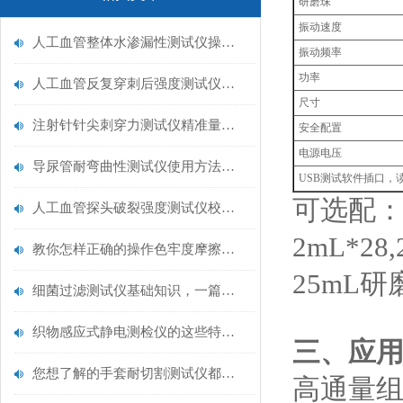
研磨珠
振动速度
人工血管整体水渗漏性测试仪操作中最容易出错的步骤
振动频率
功率
人工血管反复穿刺后强度测试仪是什么？透析患者的“生命管“质量靠它把关！
尺寸
注射针针尖刺穿力测试仪精准量化针尖锋利度，构筑临床安全防线
安全配置
电源电压
导尿管耐弯曲性测试仪使用方法与操作规范
USB测试软件插口，
可选配
人工血管探头破裂强度测试仪校准规范：精准赋能医疗安全的技术基准
2mL*28
教你怎样正确的操作色牢度摩擦测试机
25mL研
细菌过滤测试仪基础知识，一篇搞定
织物感应式静电测检仪的这些特点很少有人都知道
三、应
您想了解的手套耐切割测试仪都在这里了
高通量组