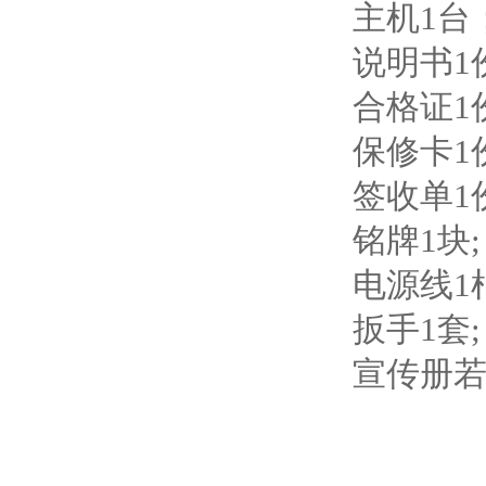
主机1台
说明书1
合格证1
保修卡1
签收单1
铭牌1块;
电源线1
扳手1套;
宣传册若