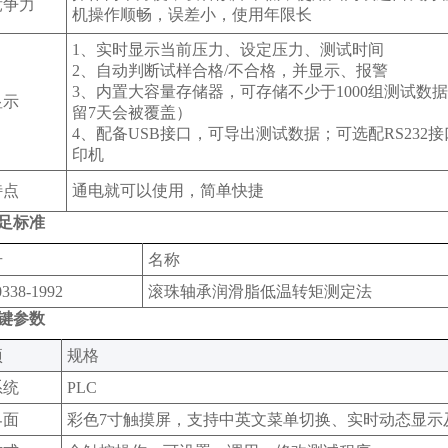
竞争力
机操作顺畅，误差小，使用年限长
1、实时显示当前压力、设定压力、测试时间
2、自动判断试样合格/不合格，并显示、报警
3、内置大容量存储器，可存储不少于1000组测试数
显示
留7天会被覆盖）
4、配备USB接口，可导出测试数据；可选配RS232
印机
特点
通电就可以使用，简单快捷
足标准
号
名称
0338-1992
滚珠轴承润滑脂低温转矩测定法
键参数
‌
规格‌
系统
PLC
界面
彩色7寸触摸屏，支持中英文菜单切换、实时动态显示