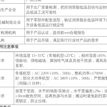
用于出厂质量检测，把控润滑脂低温启动与运转
脂生产企业
品低温工况可靠性
用于零部件配套选型，验证润滑脂在低温环境下
机械制造企业
升设备低温运行稳定性
方检测机构
用于产品认证，提供权wei合规报告
机构
用于产品升级，满足医疗行业对产品的需求
用注意事项
环境温度 15~35℃（常规机型≤25℃），相对湿度≤85%
要求
强振动、强电磁场、腐蚀性气体及其他干扰源，通风良
直射。
常规机型：AC 220V±10%，50Hz，整机功率≤1700
要求
好；部分大功率机型：AC 380V±10%，50Hz，严禁
（间隔≥5 分钟）。
放置于坚固、水平的地面/实验台，水平度偏差≤2‰；
要求
≥30cm散热空间，远离热源与水源；搬运时避免剧烈
需锁定，防止位移。