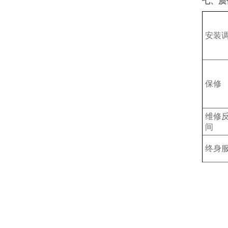
七、质
安装
保修
维修
间
终身