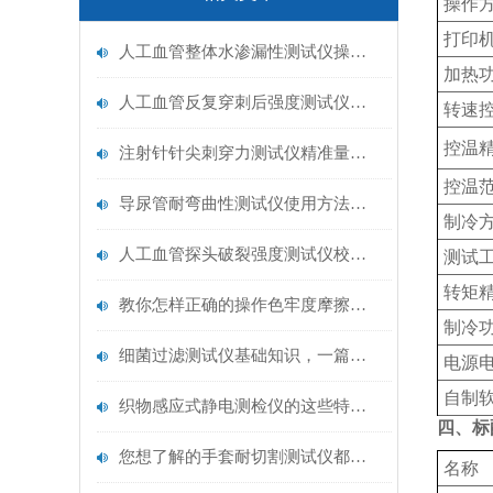
操作
打印
人工血管整体水渗漏性测试仪操作中最容易出错的步骤
加热
人工血管反复穿刺后强度测试仪是什么？透析患者的“生命管“质量靠它把关！
转速
控温
注射针针尖刺穿力测试仪精准量化针尖锋利度，构筑临床安全防线
控温
导尿管耐弯曲性测试仪使用方法与操作规范
制冷
人工血管探头破裂强度测试仪校准规范：精准赋能医疗安全的技术基准
测试
转矩
教你怎样正确的操作色牢度摩擦测试机
制冷
细菌过滤测试仪基础知识，一篇搞定
电源
自制
织物感应式静电测检仪的这些特点很少有人都知道
四、标
您想了解的手套耐切割测试仪都在这里了
名称