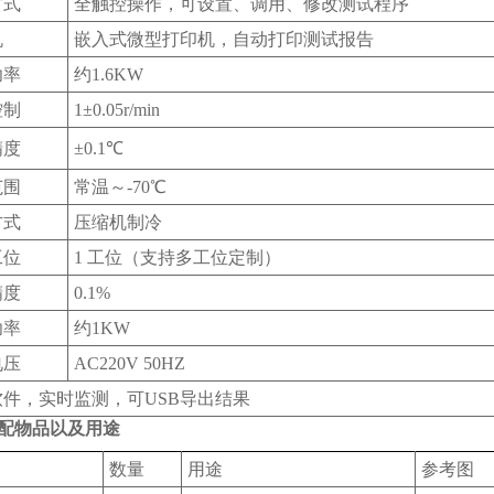
方式
全触控操作，可设置、调用、修改测试程序
机
嵌入式微型打印机，自动打印测试报告
功率
约1.6KW
控制
1±0.05r/min
精度
±0.1℃
范围
常温～-70℃
方式
压缩机制冷
工位
1 工位（支持多工位定制）
精度
0.1%
功率
约1KW
电压
AC220V 50HZ
软件，实时监测，可USB导出结果
配物品以及用途
数量
用途
参考图