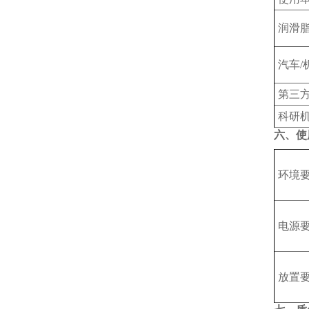
润滑
汽车/
‌第三
科研
六、使
‌环境
电源
放置