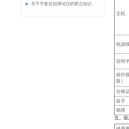
关于手套抗切测试仪的那点知识
主机
电源
说明
操作
版）
合格
扳手
铭牌
五、应
使用