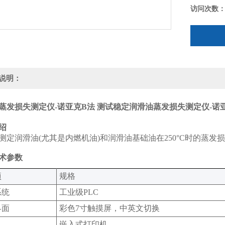
访问次数
说明：
蒸发损失测定仪-诺亚克B法 测试稳定
润滑油蒸发损失测定仪-诺亚
绍
测定润滑油(尤其是内燃机油)和润滑油基础油在250°C时的蒸发
术参数
‌
规格‌
系统
工业级PLC
界面
彩色7寸触摸屏，中英文切换
机
嵌入式打印机