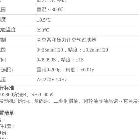
范围
室温～300℃
精度
±0.5℃
试验温度
250℃
控制
真空泵和压力计空气过滤器
范围
0~25mmH20，精度：±0.2mmH20
时间
0-99999S，精度：±1S
（选配）
量程0-200g，精度：±0.01g
电压
AC220V 50Hz
行标准
D5800方法B、SH/T 0059
发动机润滑油、基础油、工业润滑油、齿轮油等油品诺亚克蒸发
置清单
台；
件1套；
份;