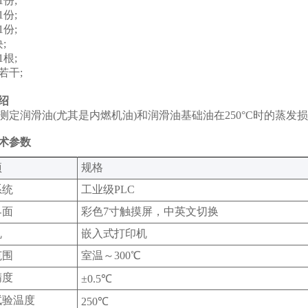
份;
份;
份;
;
根;
若干;
绍
测定润滑油(尤其是内燃机油)和润滑油基础油在250°C时的蒸发
术参数
‌
规格‌
系统
工业级PLC
界面
彩色7寸触摸屏，中英文切换
机
嵌入式打印机
范围
室温～300℃
精度
±0.5℃
试验温度
250℃