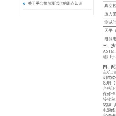
关于手套抗切测试仪的那点知识
真空
压力
测试
天平
电源
三、执
ASTM 
适用于
四、配
主机1
测试软
说明书1
合格证1
保修卡1
签收单1
铭牌1块
电源线1
宣传册