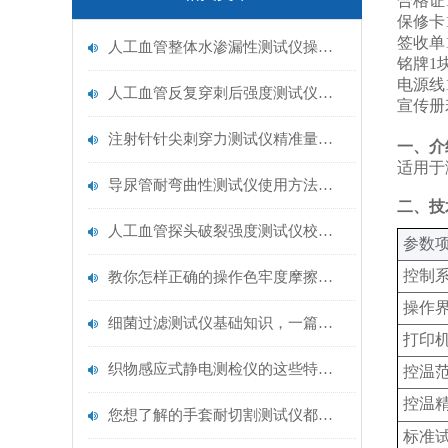
合格证1
保修卡1
签收单1
人工血管整体水渗漏性测试仪操作中最容易出错的步骤
铭牌1块
电源线1
人工血管反复穿刺后强度测试仪是什么？透析患者的“生命管“质量靠它把关！
宣传册
注射针针尖刺穿力测试仪精准量化针尖锋利度，构筑临床安全防线
一、介
适用于
导尿管耐弯曲性测试仪使用方法与操作规范
二、技
人工血管探头破裂强度测试仪校准规范：精准赋能医疗安全的技术基准
‌参数项
控制
教你怎样正确的操作色牢度摩擦测试机
操作
细菌过滤测试仪基础知识，一篇搞定
打印
织物感应式静电测检仪的这些特点很少有人都知道
控温
控温
您想了解的手套耐切割测试仪都在这里了
标准