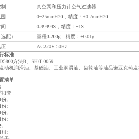
控制
真空泵和压力计空气过滤器
范围
0~25mmH20，精度：±0.2mmH20
时间
0-99999S，精度：±1S
（选配）
量程0-200g，精度：±0.01g
电压
AC220V 50Hz
行标准
D5800方法B、SH/T 0059
发动机润滑油、基础油、工业润滑油、齿轮油等油品诺亚克蒸发
置清单
台；
件1套；
份;
份;
份;
份;
;
根;
若干;