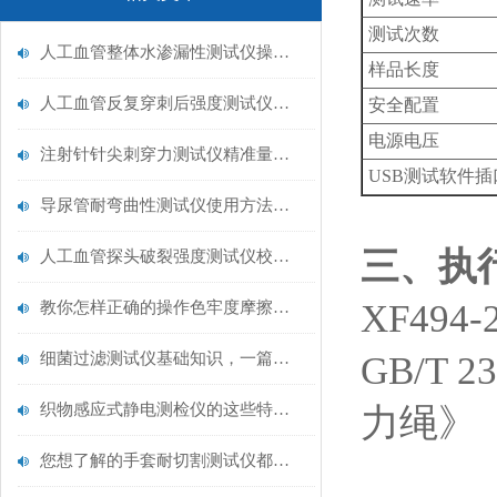
测试次数
人工血管整体水渗漏性测试仪操作中最容易出错的步骤
样品长度
人工血管反复穿刺后强度测试仪是什么？透析患者的“生命管“质量靠它把关！
安全配置
电源电压
注射针针尖刺穿力测试仪精准量化针尖锋利度，构筑临床安全防线
USB测试软件
导尿管耐弯曲性测试仪使用方法与操作规范
‌三、执
人工血管探头破裂强度测试仪校准规范：精准赋能医疗安全的技术基准
XF49
教你怎样正确的操作色牢度摩擦测试机
细菌过滤测试仪基础知识，一篇搞定
GB/T 
织物感应式静电测检仪的这些特点很少有人都知道
力绳》
您想了解的手套耐切割测试仪都在这里了