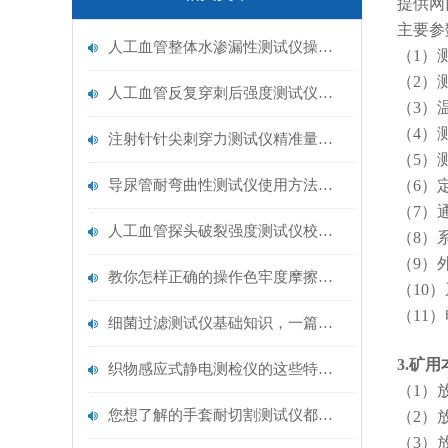
提供网
主要参
人工血管整体水渗漏性测试仪操作中最容易出错的步骤
（1）
（2）
人工血管反复穿刺后强度测试仪是什么？透析患者的“生命管“质量靠它把关！
（3）
（4）
注射针针尖刺穿力测试仪精准量化针尖锋利度，构筑临床安全防线
（5）
导尿管耐弯曲性测试仪使用方法与操作规范
（6）
（7）
人工血管探头破裂强度测试仪校准规范：精准赋能医疗安全的技术基准
（8）
（9）
教你怎样正确的操作色牢度摩擦测试机
（10）
（11）
细菌过滤测试仪基础知识，一篇搞定
3.矿
织物感应式静电测检仪的这些特点很少有人都知道
（1）
您想了解的手套耐切割测试仪都在这里了
（2）
（3）