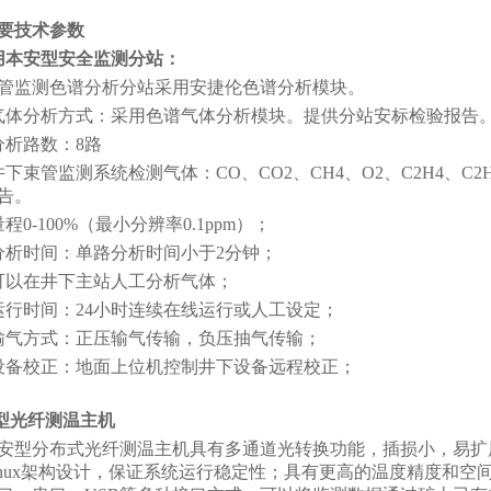
要技术参数
用本安型安全监测分站：
管监测色谱分析分站采用安捷伦色谱分析模块。
气体分析方式：采用色谱气体分析模块。提供分站安标检验报告
分析路数：8路
井下束管监测系统检测气体：CO、CO2、CH4、O2、C2H4、C2H
告。
程0-100%（最小分辨率0.1ppm）；
分析时间：单路分析时间小于2分钟；
可以在井下主站人工分析气体；
运行时间：24小时连续在线运行或人工设定；
输气方式：正压输气传输，负压抽气传输；
设备校正：地面上位机控制井下设备远程校正；
安型光纤测温主机
安型分布式光纤测温主机具有多通道光转换功能，插损小，易扩
inux架构设计，保证系统运行稳定性；具有更高的温度精度和