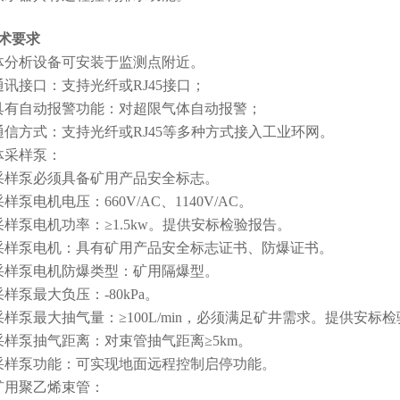
术要求
体分析设备可安装于监测点附近。
通讯接口：支持光纤或RJ45接口；
具有自动报警功能：对超限气体自动报警；
通信方式：支持光纤或RJ45等多种方式接入工业环网。
体采样泵：
采样泵必须具备矿用产品安全标志。
样泵电机电压：660V/AC、1140V/AC。
采样泵电机功率：≥1.5kw。提供安标检验报告。
采样泵电机：具有矿用产品安全标志证书、防爆证书。
采样泵电机防爆类型：矿用隔爆型。
样泵最大负压：-80kPa。
采样泵最大抽气量：≥100L/min，必须满足矿井需求。提供安标
采样泵抽气距离：对束管抽气距离≥5km。
采样泵功能：可实现地面远程控制启停功能。
矿用聚乙烯束管：