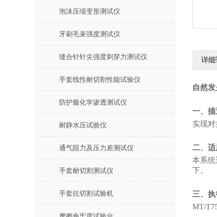
泡沫压缩变形测试仪
牙刷毛束强度测试仪
缝合针针尖强度刺穿力测试仪
详细
手套线性耐切割性能试验仪
自然发
防护服化学渗透测试仪
一、描
实现对
耐静水压试验仪
二、适
通气阻力及压力差测试仪
本系统
下。
手套耐切割测试仪
手套抗切割试验机
三、执
MT/
摩擦色牢度试验台