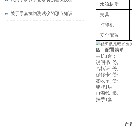
您想了解的手套耐切割测试仪都在这里了
水箱材质
关于手套抗切测试仪的那点知识
夹具‌‌
打印机
安全配置
四，配置清单
主机1台；
说明书1份;
合格证1份;
保修卡1份;
签收单1份;
铭牌1块;
电源线1根;
扳手1套
产