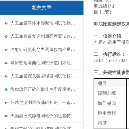
电源线1根;
相关文章
扳手1套;
人工血管整体水渗漏性测试仪操作中最容易出错的步骤
鞋底比重测定仪‌
一、仪器介绍
人工血管反复穿刺后强度测试仪是什么？透析患者的“生命管“质量靠它把关！
本标准适用于微
注射针针尖刺穿力测试仪精准量化针尖锋利度，构筑临床安全防线
二、执行标准：
GB/T 45174
导尿管耐弯曲性测试仪使用方法与操作规范
三、关键性能参
人工血管探头破裂强度测试仪校准规范：精准赋能医疗安全的技术基准
‌项目‌
教你怎样正确的操作色牢度摩擦测试机
控制系统‌
细菌过滤测试仪基础知识，一篇搞定
操作界面‌
称重量程
织物感应式静电测检仪的这些特点很少有人都知道
精度