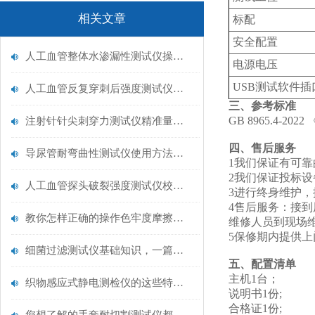
相关文章
标配
安全配置
人工血管整体水渗漏性测试仪操作中最容易出错的步骤
电源电压
USB测试软件
人工血管反复穿刺后强度测试仪是什么？透析患者的“生命管“质量靠它把关！
三、参考标准
GB 8965.4-2
注射针针尖刺穿力测试仪精准量化针尖锋利度，构筑临床安全防线
四、售后服务
导尿管耐弯曲性测试仪使用方法与操作规范
1我们保证有可
2我们保证投标
人工血管探头破裂强度测试仪校准规范：精准赋能医疗安全的技术基准
3进行终身维护
4售后服务：接
教你怎样正确的操作色牢度摩擦测试机
维修人员到现场
5保修期内提供
细菌过滤测试仪基础知识，一篇搞定
五、配置清单
主机1台；
织物感应式静电测检仪的这些特点很少有人都知道
说明书1份;
合格证1份;