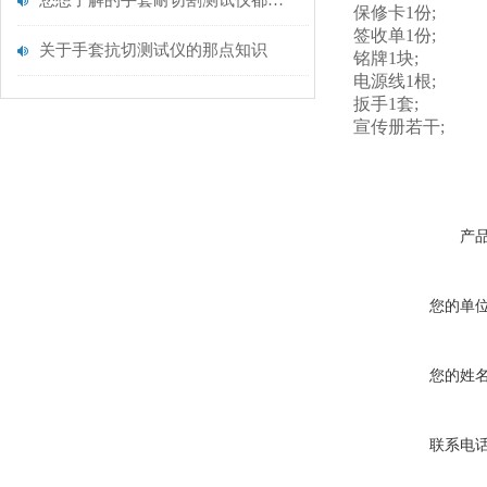
您想了解的手套耐切割测试仪都在这里了
保修卡1份;
签收单1份;
关于手套抗切测试仪的那点知识
铭牌1块;
电源线1根;
扳手1套;
宣传册若干;
产
您的单
您的姓
联系电