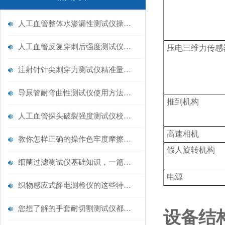
人工血管整体水渗漏性测试仪操作中最容易出错的步骤
人工血管反复穿刺后强度测试仪是什么？透析患者的“生命管“质量靠它把关！
压电三维力传感
注射针针尖刺穿力测试仪精准量化针尖锋利度，构筑临床安全防线
导尿管耐弯曲性测试仪使用方法与操作规范
推到机构
人工血管探头破裂强度测试仪校准规范：精准赋能医疗安全的技术基准
高速相机
教你怎样正确的操作色牢度摩擦测试机
假人旋转机构
细菌过滤测试仪基础知识，一篇搞定
电源
织物感应式静电测检仪的这些特点很少有人都知道
您想了解的手套耐切割测试仪都在这里了
设备结