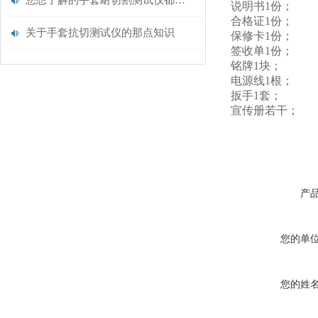
您想了解的手套耐切割测试仪都在这里了
说明书1份；
合格证1份；
关于手套抗切测试仪的那点知识
保修卡1份；
签收单1份；
铭牌1块；
电源线1根；
扳手1套；
宣传册若干；
产
您的单
您的姓