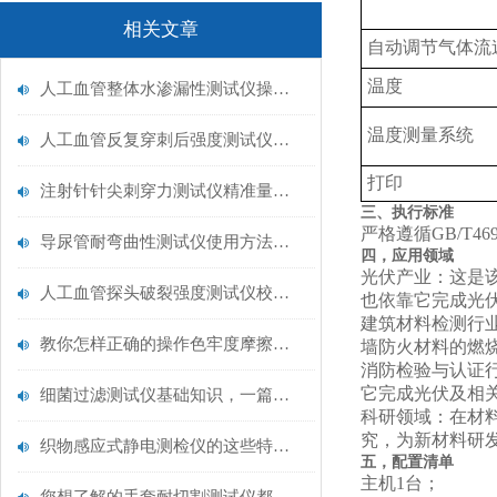
相关文章
自动调节气体流
温度
人工血管整体水渗漏性测试仪操作中最容易出错的步骤
温度测量系统
人工血管反复穿刺后强度测试仪是什么？透析患者的“生命管“质量靠它把关！
打印
注射针针尖刺穿力测试仪精准量化针尖锋利度，构筑临床安全防线
三、执行标准
严格遵循GB/T46980
导尿管耐弯曲性测试仪使用方法与操作规范
四，应用领域
‌光伏产业‌：
人工血管探头破裂强度测试仪校准规范：精准赋能医疗安全的技术基准
也依靠它完成光
‌建筑材料检测行
教你怎样正确的操作色牢度摩擦测试机
墙防火材料的燃
‌消防检验与认证
它完成光伏及相
细菌过滤测试仪基础知识，一篇搞定
‌科研领域‌：
究，为新材料研
织物感应式静电测检仪的这些特点很少有人都知道
五，配置清单
主机1台；