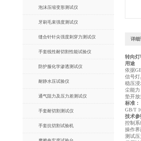
泡沫压缩变形测试仪
牙刷毛束强度测试仪
缝合针针尖强度刺穿力测试仪
详细
手套线性耐切割性能试验仪
转向灯
用途
防护服化学渗透测试仪
依据G
信号灯
耐静水压试验仪
稳压浸
尘能力
通气阻力及压力差测试仪
垫开放
标准：
GB/T
手套耐切割测试仪
技术参
控制系统
手套抗切割试验机
操作界
测试压力
摩擦色牢度试验台