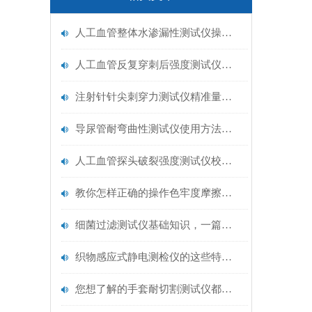
人工血管整体水渗漏性测试仪操作中最容易出错的步骤
人工血管反复穿刺后强度测试仪是什么？透析患者的“生命管“质量靠它把关！
注射针针尖刺穿力测试仪精准量化针尖锋利度，构筑临床安全防线
导尿管耐弯曲性测试仪使用方法与操作规范
人工血管探头破裂强度测试仪校准规范：精准赋能医疗安全的技术基准
教你怎样正确的操作色牢度摩擦测试机
细菌过滤测试仪基础知识，一篇搞定
织物感应式静电测检仪的这些特点很少有人都知道
您想了解的手套耐切割测试仪都在这里了