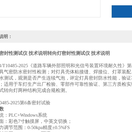
说明：
密封性测试仪 技术说明
转向灯密封性测试仪 技术说明
B/T10485-2025《道路车辆外部照明和光信号装置环境耐久
具气密防水密封性检测；对灯具壳体粘接缝、焊接位、灯罩装配、
水测试，观测是否产生连续气泡，评定灯具密封防水性能，验证
；适用于车灯生产出厂检验、零部件可靠性验证、第三方质检实
式转向灯两种结构完成合规检测。
10485-2025第6条密封试验
数
：PLC+Windows系统
面：彩色7寸触摸屏，中英文切换；
调节范围：0-50kpa精度±0.5%FS