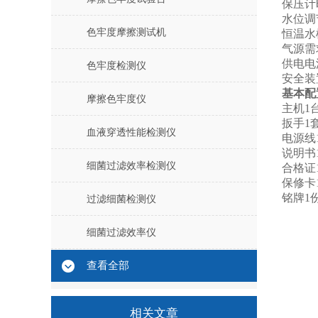
保压计
水位调
色牢度摩擦测试机
恒温水
气源需求
供电电源
色牢度检测仪
安全装
基本配
摩擦色牢度仪
主机1
扳手1
血液穿透性能检测仪
电源线
说明书
细菌过滤效率检测仪
合格证
保修卡
铭牌1
过滤细菌检测仪
细菌过滤效率仪
查看全部
相关文章