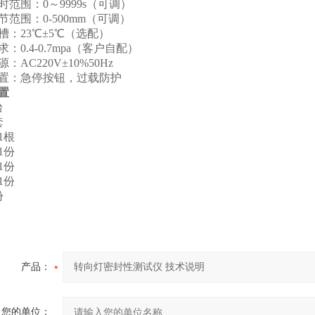
时范围：0～9999s（可调）
节范围：0-500mm（可调）
槽：23℃±5℃（选配）
：0.4-0.7mpa（客户自配）
：AC220V±10%50Hz
置：急停按钮，过载防护
置
台
套
1根
1份
1份
1份
份
产品：
您的单位：