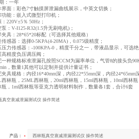
保期：一年
 操作界面：彩色7寸触摸屏泄漏曲线展示，中英文切换；
 打印功能：嵌入式微型打印机；
源：220V±5％ 50Hz；
空泵：V-I125-R32(1.5升无刷电机)；
试样夹具：28*65*20标配（可选择其他规格）
压差传感器：选择0-5KPA(4-20MA)，0.075级精度；
 负压压力传感器：-100KPA-0，精度千分之一，带液晶显示，可
 内置高精度负压调压阀；
标配一种规格标准泄漏孔按照SCCM为漏率单位，气管8的接头负90Kpa，
ml/min，数量1其他可以定制并提供计量证书；
标配夹具规格：内径16*40mm深，内径22*55mm深，内径24*65mm
L西林瓶，25ML西林瓶，20ml西林瓶，15ml西林瓶，10ml西林
西林瓶，1ml西林瓶等亚克力透明材料制作，数量各1套，合计6套
产品：