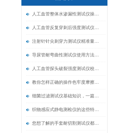
人工血管整体水渗漏性测试仪操作中最容易出错的步骤
人工血管反复穿刺后强度测试仪是什么？透析患者的“生命管“质量靠它把关！
注射针针尖刺穿力测试仪精准量化针尖锋利度，构筑临床安全防线
导尿管耐弯曲性测试仪使用方法与操作规范
人工血管探头破裂强度测试仪校准规范：精准赋能医疗安全的技术基准
教你怎样正确的操作色牢度摩擦测试机
细菌过滤测试仪基础知识，一篇搞定
织物感应式静电测检仪的这些特点很少有人都知道
您想了解的手套耐切割测试仪都在这里了