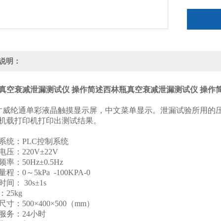
说明：
真空衰减泄漏测试仪 操作简述
西林瓶真空衰减泄漏测试仪 操作
寸威纶通单彩液晶触摸显示屏，中文菜单显示。泄漏试验所用的
机载打印机打印出测试结果。
制系统：PLC控制系统
源电压：220V±22V
频率：50Hz±0.5Hz
量程：0～5kPa -100KPA-0
时间： 30s±1s
：25kg
形尺寸：500×400×500（mm）
后服务：24小时