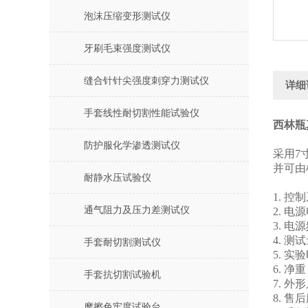
泡沫压缩变形测试仪
牙刷毛束强度测试仪
缝合针针尖强度刺穿力测试仪
详细
手套线性耐切割性能试验仪
西林瓶
防护服化学渗透测试仪
采用7
并可由
耐静水压试验仪
1. 控
通气阻力及压力差测试仪
2. 电
3. 电源
4. 测试
手套耐切割测试仪
5. 实验
6. 净重
手套抗切割试验机
7. 外
8. 售
摩擦色牢度试验台