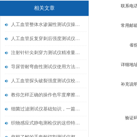
联系电
相关文章
人工血管整体水渗漏性测试仪操作中最容易出错的步骤
常用邮
人工血管反复穿刺后强度测试仪是什么？透析患者的“生命管“质量靠它把关！
省
注射针针尖刺穿力测试仪精准量化针尖锋利度，构筑临床安全防线
详细地
导尿管耐弯曲性测试仪使用方法与操作规范
人工血管探头破裂强度测试仪校准规范：精准赋能医疗安全的技术基准
补充说
教你怎样正确的操作色牢度摩擦测试机
细菌过滤测试仪基础知识，一篇搞定
验证
织物感应式静电测检仪的这些特点很少有人都知道