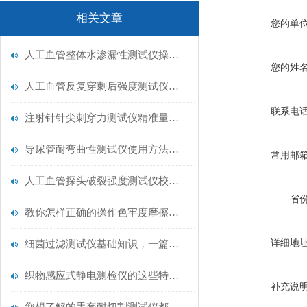
相关文章
您的单
人工血管整体水渗漏性测试仪操作中最容易出错的步骤
您的姓
人工血管反复穿刺后强度测试仪是什么？透析患者的“生命管“质量靠它把关！
联系电
注射针针尖刺穿力测试仪精准量化针尖锋利度，构筑临床安全防线
导尿管耐弯曲性测试仪使用方法与操作规范
常用邮
人工血管探头破裂强度测试仪校准规范：精准赋能医疗安全的技术基准
省
教你怎样正确的操作色牢度摩擦测试机
详细地
细菌过滤测试仪基础知识，一篇搞定
织物感应式静电测检仪的这些特点很少有人都知道
补充说