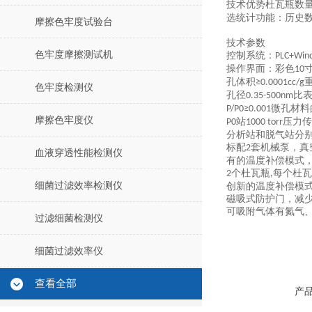
技术优势
杜瓦瓶数
选统计功能：历史
摩擦色牢度试验台
技术参数
色牢度摩擦测试机
控制系统：
PLC+Win
操作界面：彩色
10
孔体积
≥0.0001cc/g
色牢度检测仪
孔径
比
0.35-500nm
微孔材料
P/P0≥0.001
摩擦色牢度仪
站
压力传
P0
1000 torr
分析站和脱气站分
标配
套机械泵，真
2
血液穿透性能检测仪
有的温度补偿模式
个杜瓦瓶
每个杜瓦
2
,
细菌过滤效率检测仪
创新的温度补偿模
磁吸式防护门，减
可吸附气体有氮气
过滤细菌检测仪
细菌过滤效率仪
查看全部
产