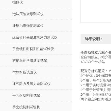
指数仪
泡沫压缩变形测试仪
牙刷毛束强度测试仪
缝合针针尖强度刺穿力测试仪
详细说明：
手套线性耐切割性能试验仪
全自动独立八站介孔
全自动独立八站介
防护服化学渗透测试仪
个分析站
1/2/3/4
配置
分析站配置：
2
耐静水压试验仪
个炉体，
个端口
2
8
个用于每个分析站
8
通气阻力及压力差测试仪
个用于实时测量
2
P0
个用于歧管压力测
2
个用于分析和脱气
2
手套耐切割测试仪
两个独立陶瓷
纤维
手套抗切割试验机