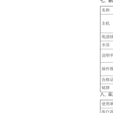
七、标
名称
主机
电源
水浴
说明
操作
合格
铭牌
八、应
使用
‌医疗