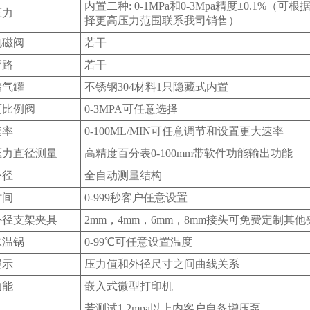
内置二种: 0-1MPa和0-3Mpa精度±0.1%（可
压力
择更高压力范围联系我司销售）
电磁阀
若干
管路
若干
储气罐
不锈钢304材料1只隐藏式内置
度比例阀
0-3MPA可任意选择
速率
0-100ML/MIN可任意调节和设置更大速率
压力直径测量
高精度百分表0-100mm带软件功能输出功能
外径
全自动测量结构
时间
0-999秒客户任意设置
外径支架夹具
2mm，4mm，6mm，8mm接头可免费定制其他
水温锅
0-99℃可任意设置温度
展示
压力值和外径尺寸之间曲线关系
功能
嵌入式微型打印机
若测试1.2mpa以上内客户自备增压泵