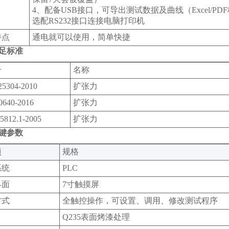
4、配备USB接口，可导出测试数据及曲线（Excel/PD
选配RS232接口连接电脑打印机
特点
通电就可以使用，简单快捷
足标准
号
名称
25304-2010
扩张力
0640-2016
扩张力
5812.1-2005
扩张力
键参数
‌
规格‌
系统
PLC
界面
7寸触摸屏
方式
全触控操作，可设置、调用、修改测试程序
Q235表面烤漆处理