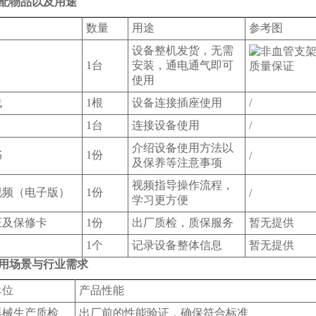
配物品以及用途
数量
用途
参考图
设备整机发货，无需
1台
安装，通电通气即可
使用
线
1根
设备连接插座使用
/
1台
连接设备使用
/
介绍设备使用方法以
书
1份
/
及保养等注意事项
视频指导操作流程，
视频（电子版）
1份
/
学习更方便
证及保修卡
1份
出厂质检，质保服务
暂无提供
1个
记录设备整体信息
暂无提供
用场景与行业需求
单位
产品性能
器械生产质检
出厂前的性能验证，确保符合标准