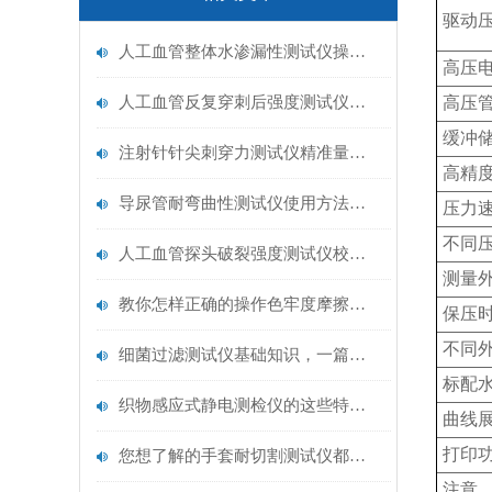
驱动
人工血管整体水渗漏性测试仪操作中最容易出错的步骤
高压
人工血管反复穿刺后强度测试仪是什么？透析患者的“生命管“质量靠它把关！
高压
缓冲
注射针针尖刺穿力测试仪精准量化针尖锋利度，构筑临床安全防线
高精
导尿管耐弯曲性测试仪使用方法与操作规范
压力
不同
人工血管探头破裂强度测试仪校准规范：精准赋能医疗安全的技术基准
测量
教你怎样正确的操作色牢度摩擦测试机
保压
不同
细菌过滤测试仪基础知识，一篇搞定
标配
织物感应式静电测检仪的这些特点很少有人都知道
曲线
打印
您想了解的手套耐切割测试仪都在这里了
注意