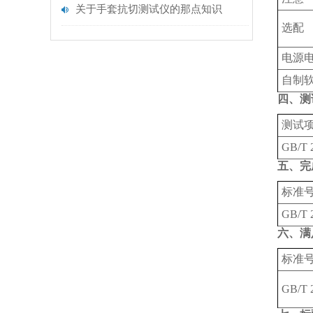
关于手套抗切测试仪的那点知识
选配
电源
自制
四、测
测试
GB/T 
五、完
标准
GB/T 
六、满
标准
GB/T 