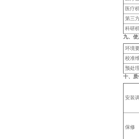
‌医疗
‌第三
科研
九、使
‌环境
‌校准
预处
十、质
安装
保修