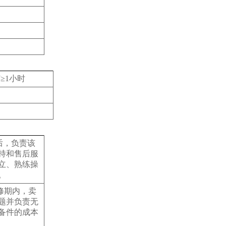
≥1小时
后，负责该
持和售后服
立、熟练操
。
修期内，卖
题并负责无
备件的成本