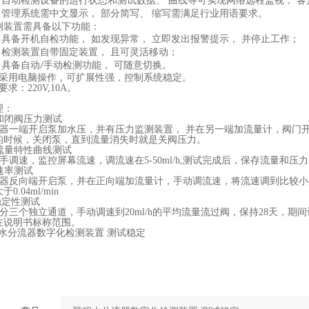
 自动检测设备的运行状态和测试数据、 曲线等可实现网络远程监视， 
 管理系统需中文显示， 部分简写、 缩写需满足行业用语要求。
测装置需具备以下功能：
 具备开机自检功能， 如发现异常， 立即发出报警提示， 并停止工作；
 检测装置自带固定装置， 且可灵活移动；
 具备自动
手动检测功能， 可随意切换。
/
采用
电脑
操作，可扩展性强，控制系统稳定。
求：220V,10A。
理：
和闭阀压力测试
器一端开启泵加水压，并有压力监测装置， 并在另一端加流量计，阀门
的时候，关闭泵，直到流量消失时就是关阀压力。
流量特性曲线测试
手调速，监控屏幕流速，调流速在5-50ml/h,测试完成后，保存流量和
速率测试
器反向端开启泵，并在正向端加流量计，手动调流速，将流速调到比较小的范围
0.04ml/min
稳定性测试
分三个独立通道，手动调速到20ml/h的平均流量流过阀，保持28天，
在说明书标称范围。