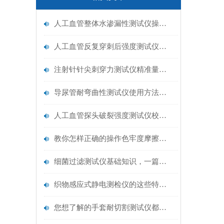
人工血管整体水渗漏性测试仪操作中最容易出错的步骤
人工血管反复穿刺后强度测试仪是什么？透析患者的“生命管“质量靠它把关！
注射针针尖刺穿力测试仪精准量化针尖锋利度，构筑临床安全防线
导尿管耐弯曲性测试仪使用方法与操作规范
人工血管探头破裂强度测试仪校准规范：精准赋能医疗安全的技术基准
教你怎样正确的操作色牢度摩擦测试机
细菌过滤测试仪基础知识，一篇搞定
织物感应式静电测检仪的这些特点很少有人都知道
您想了解的手套耐切割测试仪都在这里了