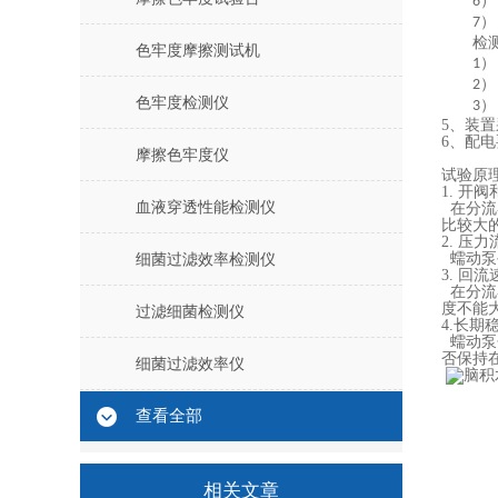
）
6
）
7
检
色牢度摩擦测试机
）
1
）
2
色牢度检测仪
）
3
5
、装置
6
、配电要
摩擦色牢度仪
试验原
1.
开阀
血液穿透性能检测仪
在分流
比较大
2.
压力
蠕动泵
细菌过滤效率检测仪
3.
回流
在分流
度不能大于
过滤细菌检测仪
4.长期
蠕动泵
否保持
细菌过滤效率仪
查看全部
相关文章