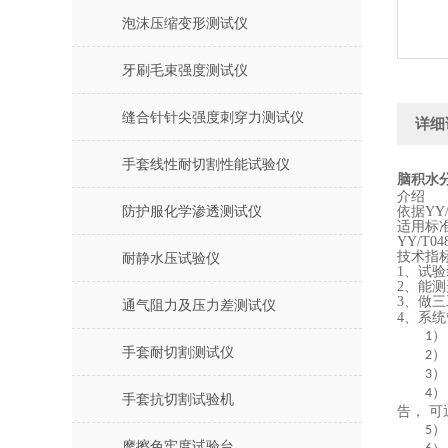
泡沫压缩变形测试仪
牙刷毛束强度测试仪
缝合针针尖强度刺穿力测试仪
详细
手套线性耐切割性能试验仪
脑积水
介绍
防护服化学渗透测试仪
依据YY
适用标
YY/T048
技术指
耐静水压试验仪
1、试
2、
能
测
3
、
做三
通气阻力及压力差测试仪
4
、
系统
）
1
手套耐切割测试仪
）
2
）
3
）
4
手套抗切割试验机
告， 
）
5
摩擦色牢度试验台