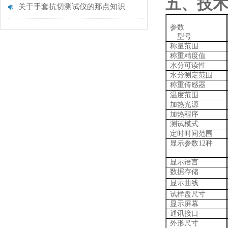
五、技
关于手套抗切测试仪的那点知识
参数
型号
称量范围
称重精
度值
水分
可读性
水分测定范围
称重传感器
温度范围
加热
光
源
加热程序
测试模式
定时
时间范围
显示参数
12种
显示语言
数据存储
显示曲线
试样
盘尺寸
显示屏幕
通讯接口
外形尺寸