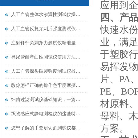
应用到
人工血管整体水渗漏性测试仪操作中最容易出错的步骤
四、产
快速水
人工血管反复穿刺后强度测试仪是什么？透析患者的“生命管“质量靠它把关！
业，满
注射针针尖刺穿力测试仪精准量化针尖锋利度，构筑临床安全防线
于塑胶
导尿管耐弯曲性测试仪使用方法与操作规范
易挥发
人工血管探头破裂强度测试仪校准规范：精准赋能医疗安全的技术基准
片、
PA
教你怎样正确的操作色牢度摩擦测试机
PE
、
BO
细菌过滤测试仪基础知识，一篇搞定
材原料
母料、
织物感应式静电测检仪的这些特点很少有人都知道
方案。
您想了解的手套耐切割测试仪都在这里了