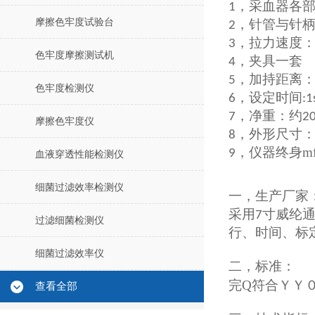
，采血器各
1
摩擦色牢度试验台
，针管与针
2
，拉力速度
3
色牢度摩擦测试机
，夹具一套
4
，加持距离
5
色牢度检测仪
，
设定时间
6
:1
，
净重：
约
7
2
摩擦色牢度仪
，
外形尺寸
8
，
仪器终身m
9
血液穿透性能检测仪
细菌过滤效率检测仪
一，
生产厂家
采用
寸
威纶
7
过滤细菌检测仪
行、时间、标
细菌过滤效率仪
二，
标准：
完Q符合
ＹＹ
查看全部