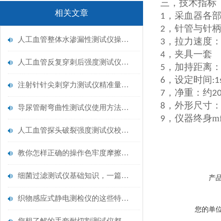
三，
技术指标
相关文章
，采血器各
1
，针管与针
2
人工血管整体水渗漏性测试仪操作中最容易出错的步骤
，拉力速度
3
，夹具一套
4
人工血管反复穿刺后强度测试仪是什么？透析患者的“生命管“质量靠它把关！
，加持距离
5
，
设定时间
6
:1
注射针针尖刺穿力测试仪精准量化针尖锋利度，构筑临床安全防线
，
净重：
约
7
2
，
外形尺寸
8
导尿管耐弯曲性测试仪使用方法与操作规范
，
仪器终身m
9
人工血管探头破裂强度测试仪校准规范：精准赋能医疗安全的技术基准
教你怎样正确的操作色牢度摩擦测试机
细菌过滤测试仪基础知识，一篇搞定
产
织物感应式静电测检仪的这些特点很少有人都知道
您的单