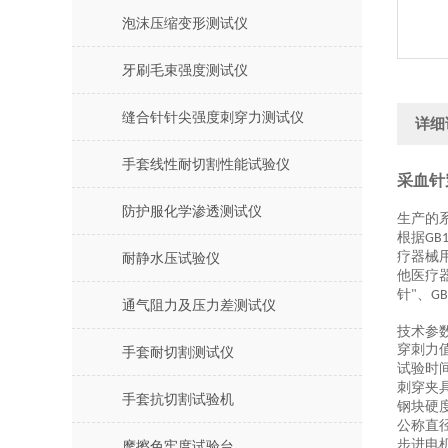
泡沫压缩变形测试仪
牙刷毛束强度测试仪
缝合针针尖强度刺穿力测试仪
详细
手套线性耐切割性能试验仪
采血针
防护服化学渗透测试仪
生产的
根据
GB1
疗器械
耐静水压试验仪
他医疗
针
、
"
GB
通气阻力及压力差测试仪
技术参
穿刺力
手套耐切割测试仪
试验时
刺穿夹
手套抗切割试验机
钢块硬
公称直
步进电
摩擦色牢度试验台