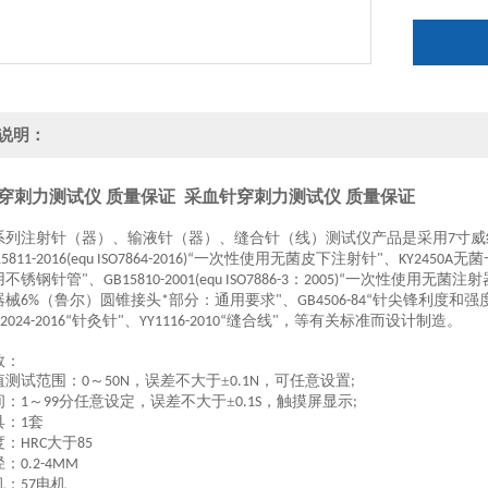
说明：
穿刺力测试仪 质量保证
采血针穿刺力测试仪 质量保证
系列注射针（器）、输液针（器）、缝合针（线）测试仪产品是
采用
寸
威
7
一次性使用无菌皮下注射针
、
无菌
5811-2016(equ ISO7864-2016)“
"
KY2450A
用不锈钢针管
、
：
一次性使用无菌注射
"
GB15810-2001(equ ISO7886-3
2005)“
器械
（鲁尔）圆锥接头
部分：通用要求
、
针尖锋利度和强
6%
*
"
GB4506-84“
针灸针
、
缝合线
，
等有关标准而设计制造
。
2024-2016“
"
YY1116-2010“
"
数：
值
测试范围：
～
，误差不大于±
，
可任意设置
0
50N
0.1N
;
间：
～
分任意设定，误差不大于±
，
触摸屏显示
1
99
0.1S
;
具：
套
1
度：
大于
HRC
85
径：
0.2-4MM
机：
电机
57