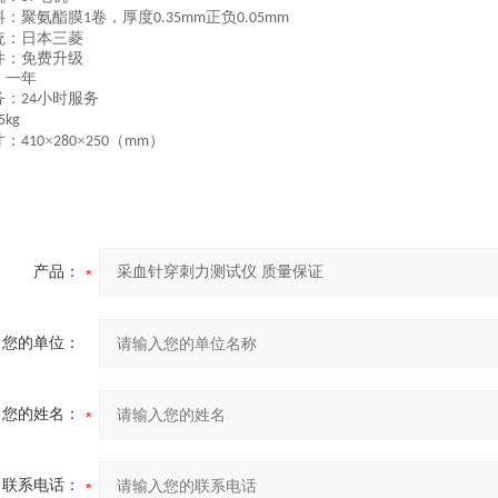
料：聚氨酯膜
卷，厚度
正负
1
0.35mm
0.05mm
统：日本三菱
件：免费升级
：一年
务：
小时服务
24
5
kg
寸：
×
×
（
）
4
1
0
2
80
2
5
0
mm
产品：
您的单位：
您的姓名：
联系电话：