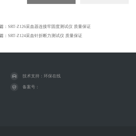
篇：
SRT-Z126采血器连接牢固度测试仪 质量保证
篇：
SRT-Z124采血针折断力测试仪 质量保证
技术支持：
环保在线
备案号：