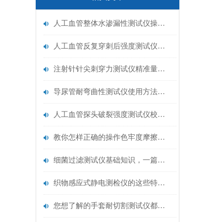
人工血管整体水渗漏性测试仪操作中最容易出错的步骤
人工血管反复穿刺后强度测试仪是什么？透析患者的“生命管“质量靠它把关！
注射针针尖刺穿力测试仪精准量化针尖锋利度，构筑临床安全防线
导尿管耐弯曲性测试仪使用方法与操作规范
人工血管探头破裂强度测试仪校准规范：精准赋能医疗安全的技术基准
教你怎样正确的操作色牢度摩擦测试机
细菌过滤测试仪基础知识，一篇搞定
织物感应式静电测检仪的这些特点很少有人都知道
您想了解的手套耐切割测试仪都在这里了