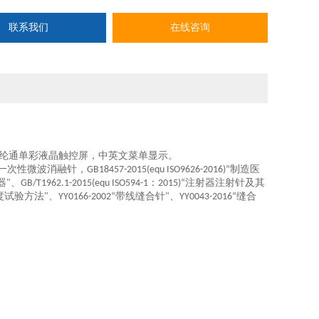
联系我们
在线咨询
纶通
单彩液晶触控屏，中
英
文菜单显示。
一次性微波消融针，
制造医
GB18457-2015(equ ISO9626-2016)“
器
、
：
注射器注射针及其
"
GB/T1962.1-2015(equ ISO594-1
2015)“
度试验方法
、
带线缝合针
、
缝合
"
YY0166-2002“
"
YY0043-2016“