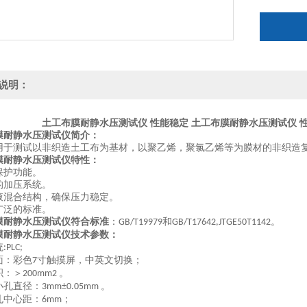
说明：
土工布膜耐静水压测试仪 性能稳定
土工布膜耐静水压测试仪 
膜耐静水压测试仪
简介：
用于测试以非织造土工布为基材，以聚乙烯，聚氯乙烯等为膜材的非织造
膜耐静水压测试仪特性：
保护功能。
的加压系统。
液混合结构，确保压力稳定。
广泛的标准。
膜耐静水压测试仪符合标准
：
和
。
GB/T19979
GB/T17642,JTGE50T1142
膜耐静水压测试仪技术参数：
统
:PLC;
面：彩色
寸触摸屏，中英文切换；
7
积：＞
。
200mm2
小孔直径：
。
3mm±0.05mm
孔中心距：
；
6mm