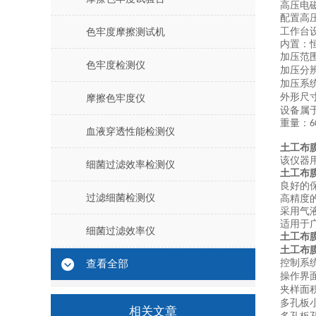
高压电
配置高
工作台
色牢度摩擦测试机
内置：
加压范
色牢度检测仪
加压分
加压系
外形尺
摩擦色牢度仪
设备属
重量：
6
血液穿透性能检测仪
土工布
该仪器
细菌过滤效率检测仪
土工布
良好的
过滤细菌检测仪
高精度
采用气
适用于
细菌过滤效率仪
土工布
土工布
控制系
查看全部
操作界
夹样面
多孔板
相关文章