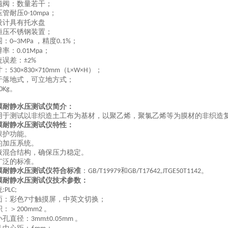
磁阀：数量若干；
压管耐压
；
0-10mpa
设计具有托水盘
恒压不锈钢装置；
围：
，
精度
；
0~
3
MPa
0.1%
辨率：
；
0.0
1
Mpa
统误差：
±2%
寸：
（
）
；
53
0×
83
0×
710
mm
L×W×H
于落地式，可立地方式；
。
0Kg
膜耐静水压测试仪简介：
用于测试以非织造土工布为基材，以聚乙烯，聚氯乙烯等为膜材的非织造
膜耐静水压测试仪特性：
保护功能。
的加压系统。
液混合结构，确保压力稳定。
广泛的标准。
膜耐静水压测试仪符合标准
：
和
。
GB/T19979
GB/T17642,JTGE50T1142
膜耐静水压测试仪技术参数：
统
:PLC;
面：彩色
寸触摸屏，中英文切换；
7
积：＞
。
200mm2
小孔直径：
。
3mm±0.05mm