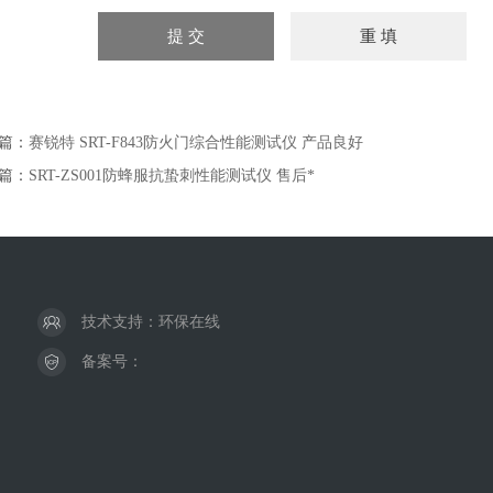
篇：
赛锐特 SRT-F843防火门综合性能测试仪 产品良好
篇：
SRT-ZS001防蜂服抗蛰刺性能测试仪 售后*
技术支持：
环保在线
备案号：