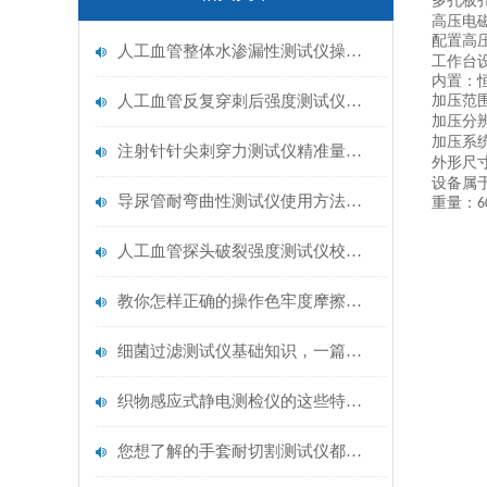
多孔板
高压电
配置高
人工血管整体水渗漏性测试仪操作中最容易出错的步骤
工作台
内置：
人工血管反复穿刺后强度测试仪是什么？透析患者的“生命管“质量靠它把关！
加压范
加压分
加压系
注射针针尖刺穿力测试仪精准量化针尖锋利度，构筑临床安全防线
外形尺
设备属
导尿管耐弯曲性测试仪使用方法与操作规范
重量：
6
人工血管探头破裂强度测试仪校准规范：精准赋能医疗安全的技术基准
教你怎样正确的操作色牢度摩擦测试机
细菌过滤测试仪基础知识，一篇搞定
织物感应式静电测检仪的这些特点很少有人都知道
您想了解的手套耐切割测试仪都在这里了