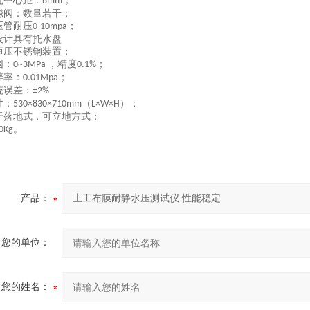
孔中心距：
；
6mm
磁阀：数量若干；
压管耐压
；
0-10mpa
设计具有托水盘
恒压不锈钢装置；
围：
，
精度
；
0~
3
MPa
0.1%
辨率：
；
0.0
1
Mpa
统误差：
±2%
寸：
（
）
；
53
0×
83
0×
710
mm
L×W×H
于落地式，可立地方式；
。
0Kg
产品：
您的单位：
您的姓名：