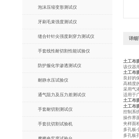
泡沫压缩变形测试仪
牙刷毛束强度测试仪
缝合针针尖强度刺穿力测试仪
详细
手套线性耐切割性能试验仪
土工布
防护服化学渗透测试仪
该仪器
土工布
良好的
耐静水压试验仪
高精度
采用气
通气阻力及压力差测试仪
适用于
土工布
土工布
手套耐切割测试仪
控制系
操作界
夹样面
手套抗切割试验机
多孔板
多孔板
摩擦色牢度试验台