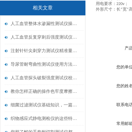
用电要求：
；
220v
相关文章
外形尺寸：长
宽
*
*
人工血管整体水渗漏性测试仪操作中最容易出错的步骤
人工血管反复穿刺后强度测试仪是什么？透析患者的“生命管“质量靠它把关！
产
注射针针尖刺穿力测试仪精准量化针尖锋利度，构筑临床安全防线
导尿管耐弯曲性测试仪使用方法与操作规范
您的单
人工血管探头破裂强度测试仪校准规范：精准赋能医疗安全的技术基准
您的姓
教你怎样正确的操作色牢度摩擦测试机
细菌过滤测试仪基础知识，一篇搞定
联系电
织物感应式静电测检仪的这些特点很少有人都知道
常用邮