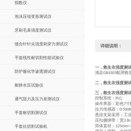
指数仪
泡沫压缩变形测试仪
牙刷毛束强度测试仪
缝合针针尖强度刺穿力测试仪
详细说明：
手套线性耐切割性能试验仪
一，救生衣强度测
防护服化学渗透测试仪
满足
船用救
GB4303
二，救生衣强度测
耐静水压试验仪
三，救生衣强度测
控制系统：
PLC;
通气阻力及压力差测试仪
操作界面：彩色
寸
7
拉力传感器：
0-500
手套耐切割测试仪
悬挂支架采用：工
压扣捆绑带：宽
3.8
筒体直径：
×
125mm
手套抗切割试验机