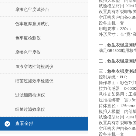
摸拟人模型，内部
试验模型材用
POM
摩擦色牢度试验台
设置具有
断裂即报
空压机客户自备
0.8
设备主机一套
色牢度摩擦测试机
用电要求：
；
220v
外形尺寸：长
宽
*
*
色牢度检测仪
一，救生衣强度测
满足
船用救
GB4303
摩擦色牢度仪
二，救生衣强度测
血液穿透性能检测仪
三，救生衣强度测
控制系统：
PLC;
细菌过滤效率检测仪
操作界面：彩色
寸
7
拉力传感器：
0-500
悬挂支架采用：工
过滤细菌检测仪
压扣捆绑带：宽
3.8
筒体直径：
×
125mm
细菌过滤效率仪
摸拟人模型，内部
试验模型材用
POM
设置具有
断裂即报
查看全部
空压机客户自备
0.8
设备主机一套