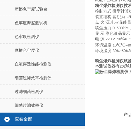
AGB/T 16428-1996
粉尘爆炸检测仪技
摩擦色牢度试验台
控制方式
微型计算
:
装置结构
容积为
:
1.2
点 火 源
电火花能
:
色牢度摩擦测试机
喷尘压力
:0~500kPa
显 示
彩色液晶显示
:
色牢度检测仪
电 源
:220 V+10%AC 
环境温度
℃℃
:10
~40
摩擦色牢度仪
环境湿度
:30%~80%
粉尘爆炸检测仪试
血液穿透性能检测仪
本测试仪器有
球
20L
细菌过滤效率检测仪
过滤细菌检测仪
细菌过滤效率仪
产
查看全部