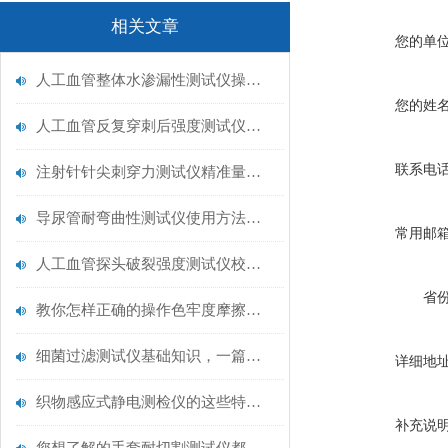
相关文章
您的单
人工血管整体水渗漏性测试仪操作中最容易出错的步骤
您的姓
人工血管反复穿刺后强度测试仪是什么？透析患者的“生命管“质量靠它把关！
联系电
注射针针尖刺穿力测试仪精准量化针尖锋利度，构筑临床安全防线
导尿管耐弯曲性测试仪使用方法与操作规范
常用邮
人工血管探头破裂强度测试仪校准规范：精准赋能医疗安全的技术基准
省
教你怎样正确的操作色牢度摩擦测试机
细菌过滤测试仪基础知识，一篇搞定
详细地
织物感应式静电测检仪的这些特点很少有人都知道
补充说