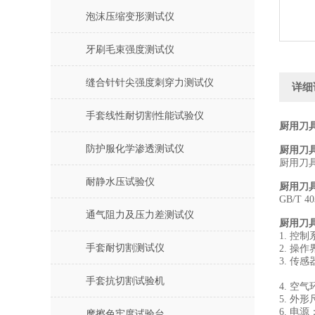
泡沫压缩变形测试仪
牙刷毛束强度测试仪
缝合针针尖强度刺穿力测试仪
详细
手套线性耐切割性能试验仪
厨用刀
防护服化学渗透测试仪
厨用刀
厨用刀
耐静水压试验仪
厨用刀
GB/T 
通气阻力及压力差测试仪
厨用刀
1. 控制
手套耐切割测试仪
2. 操
3. 传
扭矩量
手套抗切割试验机
4. 空
5. 外形
6. 电源：
摩擦色牢度试验台