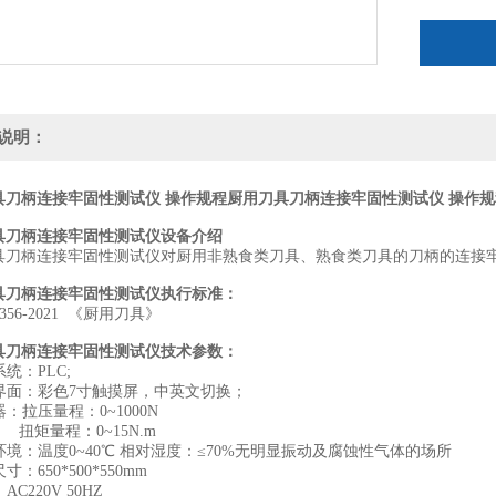
说明：
具刀柄连接牢固性测试仪 操作规程
厨用刀具刀柄连接牢固性测试仪 操作规
具刀柄连接牢固性测试仪设备介绍
具刀柄连接牢固性测试仪对厨用非熟食类刀具、熟食类刀具的刀柄的连接
具刀柄连接牢固性测试仪执行标准：
40356-2021 《厨用刀具》
具刀柄连接牢固性测试仪技术参数：
系统：PLC;
作界面：彩色7寸触摸屏，中英文切换；
感器：拉压量程：0~1000N
程：0~15N.m
气环境：温度0~40℃ 相对湿度：≤70%无明显振动及腐蚀性气体的场所
尺寸：650*500*550mm
AC220V 50HZ