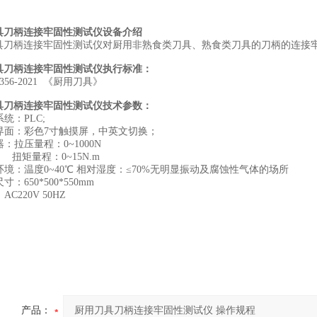
具刀柄连接牢固性测试仪设备介绍
具刀柄连接牢固性测试仪对厨用非熟食类刀具、熟食类刀具的刀柄的连接
具刀柄连接牢固性测试仪执行标准：
40356-2021 《厨用刀具》
具刀柄连接牢固性测试仪技术参数：
系统：PLC;
作界面：彩色7寸触摸屏，中英文切换；
感器：拉压量程：0~1000N
程：0~15N.m
气环境：温度0~40℃ 相对湿度：≤70%无明显振动及腐蚀性气体的场所
尺寸：650*500*550mm
AC220V 50HZ
产品：