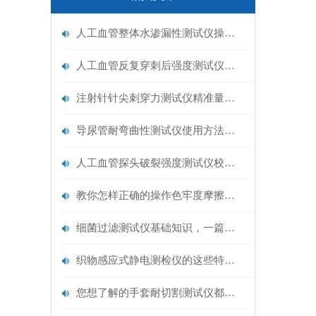
人工血管整体水渗漏性测试仪操作中最容易出错的步骤
人工血管反复穿刺后强度测试仪是什么？透析患者的“生命管“质量靠它把关！
注射针针尖刺穿力测试仪精准量化针尖锋利度，构筑临床安全防线
导尿管耐弯曲性测试仪使用方法与操作规范
人工血管探头破裂强度测试仪校准规范：精准赋能医疗安全的技术基准
教你怎样正确的操作色牢度摩擦测试机
细菌过滤测试仪基础知识，一篇搞定
织物感应式静电测检仪的这些特点很少有人都知道
您想了解的手套耐切割测试仪都在这里了