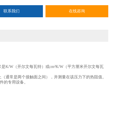
联系我们
在线咨询
是K/W（开尔文每瓦特）或cm²K/W（平方厘米开尔文每瓦
样品上（通常是两个接触面之间），并测量在该压力下的热阻值。
软件的专用设备。