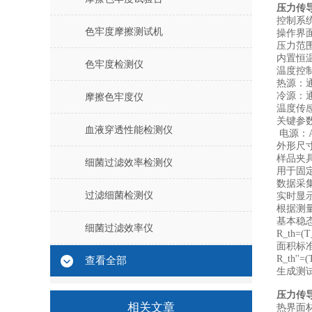
‌压力
控制系统
色牢度摩擦测试机
操作界
‌压力范
内置恒温
色牢度检测仪
‌温度控
‌热源：
‌冷源
摩擦色牢度仪
‌温度
‌关键
血液穿透性能检测仪
电源：AC
外形尺寸：
‌样品夹
细菌过滤效率检测仪
用于固
‌数据采
过滤细菌检测仪
实时显
根据测量
‌基本稳
细菌过滤效率仪
R_th=(T
‌面积标
R_th'
查看全部
生成测
‌压力
相关文章
‌热界