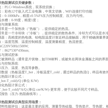
传导热阻测试仪关键参数：
：PLC+Windows系统，双系统切换；
面：彩色12寸嵌入式工业电脑，中英文切换，WiFi连接打印功能
围：0-1000kPa，精度±0.5%FS压力控制精度、压力均匀性。
水槽：0-99度，精度1度；
制与测量系统:‌
‌通常是一个加热块（“热板"），提供稳定的热流。
：‌通常是一个冷却块（“冷板"），提供稳定的散热条件。冷却方式可以是水
传感器：‌高精度的热电偶、铂电阻温度计靠近样品接触面，用于精确测量界
参数：‌温度范围、温度控制精度、温度测量精度、热流密度。
220V50Hz1500W;
862*530*430mm;
具与测试腔体:‌
定被测样品（通常是片状物，如TIM材料，或被夹在两块金属板之间的界
集与控制系统:‌
示压力、温度、热流等参数。
数据（热板温度T_hot，冷板温度T_cold，通过样品的热流Q，样品有效
态热阻计算公式：‌
_hot-T_cold)/Q (单位:K/W)
准化热阻计算公式：‌
'=(T_hot-T_cold)*A/Q (单位:cm²K/W)-更常用，便于比较不同尺寸样品。
试报告（压力-热阻曲线等）。
传导热阻测试仪典型应用场景：
面材料性能评估：‌这是最主要的应用。测量导热硅脂、导热垫片、导热胶