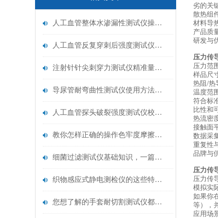
劣的关
‌散热
人工血管整体水渗漏性测试仪操作中最容易出错的步骤
‌材料
‌产品
‌研发
人工血管反复穿刺后强度测试仪是什么？透析患者的“生命管“质量靠它把关！
‌压力
‌压力
注射针针尖刺穿力测试仪精准量化针尖锋利度，构筑临床安全防线
‌样品
‌热阻/
导尿管耐弯曲性测试仪使用方法与操作规范
‌温度范
‌符合标
比性和
人工血管探头破裂强度测试仪校准规范：精准赋能医疗安全的技术基准
‌热流
‌接触
教你怎样正确的操作色牢度摩擦测试机
‌数据
‌重复
‌品牌
细菌过滤测试仪基础知识，一篇搞定
‌压力传
压力传
织物感应式静电测检仪的这些特点很少有人都知道
模拟实
如果你
您想了解的手套耐切割测试仪都在这里了
等），
应用场