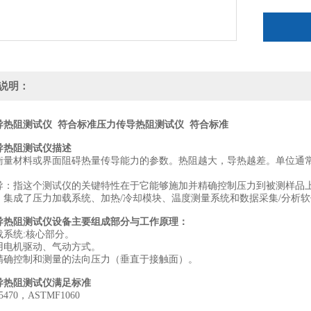
说明：
热阻测试仪‌ 符合标准压力传导热阻测试仪‌ 符合标准
导热阻测试仪‌描述
：‌衡量材料或界面阻碍热量传导能力的参数。热阻越大，导热越差。单位通常
传导：‌指这个测试仪的关键特性在于它能够‌施加并精确控制压力‌到被测
仪：‌集成了压力加载系统、加热/冷却模块、温度测量系统和数据采集/分析
导热阻测试仪‌设备主要组成部分与工作原理：
载系统:‌核心部分。
用电机驱动、气动方式。
精确控制和测量的法向压力（垂直于接触面）。
导热阻测试仪满足标准
5470，ASTMF1060