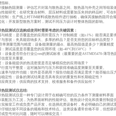
键指标。
组件接触热阻测量：‌评估芯片封装与散热器之间、散热器与外壳之间等组装
导热性能研究：‌在研究复合材料、层压材料或需要加压夹持的样品时，可
质量控制：‌生产线上对TIM材料或散热组件进行抽检，确保其接触热阻符合
与优化：‌开发新型散热方案时，测试不同压力设计对整体热阻的影响。
传导热阻测试仪选购或使用时需要考虑的关键因素：
范围与精度：‌是否覆盖您的应用所需压力？控制精度（如±1%）能否满足要
尺寸与形状：‌夹具能容纳多大、多厚的样品？是否支持您的目标样品类型？
热导率测量范围与精度：‌设备能测量的最di、最高热阻值是多少？测量精度
围：‌测试温度是否覆盖您的应用环境（如-40°C到150°C）？
准：‌设备是否符合行业公ren的测试标准（最重要的是‌ASTMD5470‌
可信度至关重要。
密度：‌设备能提供的热流密度是否足够模拟您的应用场景？
面平行度与平整度：‌这对施加均匀压力和获得准确温度测量至关重要。
采集速率与软件功能：‌软件是否易用？报告功能是否满足需求？能否输出压
性与稳定性：‌设备的测试结果是否具有良好的重复性和长期稳定性？
与供应商支持：‌供应商的技术支持、校准服务和备件供应如何？
导热阻测试仪总结:‌
导热阻测试仪是一种‌专门设计用于在精确可控的压力条件下测量材料界面
际装配压力工况，为热界面材料的性能评估、散热设计优化和质量控制提供‌
在实验室工作或负责产品开发，在选择此类设备时，务必明确自己的测试
并仔细比较不同设备的规格和技术特点。这类设备通常价格不菲，但想获
景或型号对比问题，随时可以继续交流！