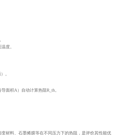
冷
面温度。
面）。
传导面积A）自动计算热阻R_th。
、相变材料、石墨烯膜等在不同压力下的热阻，是评价其性能优