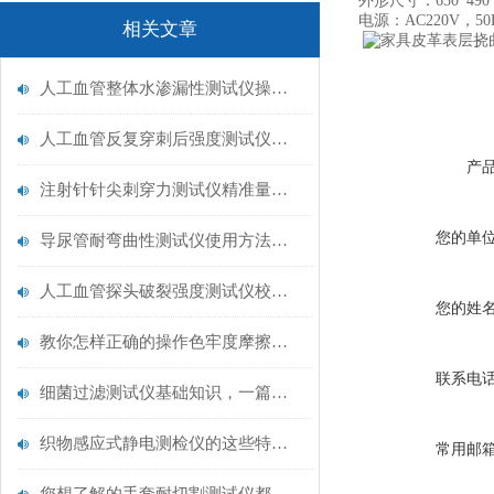
外形尺寸：630*490*
电源：AC220V，50
相关文章
人工血管整体水渗漏性测试仪操作中最容易出错的步骤
人工血管反复穿刺后强度测试仪是什么？透析患者的“生命管“质量靠它把关！
产
注射针针尖刺穿力测试仪精准量化针尖锋利度，构筑临床安全防线
您的单
导尿管耐弯曲性测试仪使用方法与操作规范
人工血管探头破裂强度测试仪校准规范：精准赋能医疗安全的技术基准
您的姓
教你怎样正确的操作色牢度摩擦测试机
联系电
细菌过滤测试仪基础知识，一篇搞定
织物感应式静电测检仪的这些特点很少有人都知道
常用邮