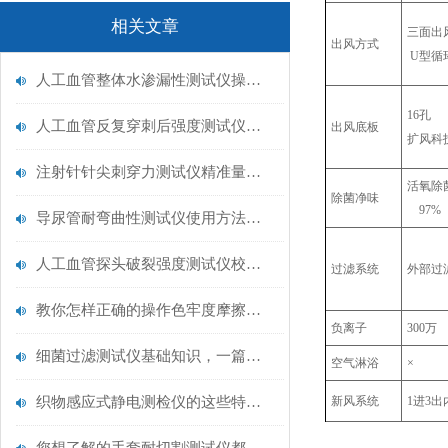
相关文章
三面出
出风方式
U型循
人工血管整体水渗漏性测试仪操作中最容易出错的步骤
1
人工血管反复穿刺后强度测试仪是什么？透析患者的“生命管“质量靠它把关！
出风底板
扩风科
注射针针尖刺穿力测试仪精准量化针尖锋利度，构筑临床安全防线
活氧除
除菌净味
97%
导尿管耐弯曲性测试仪使用方法与操作规范
人工血管探头破裂强度测试仪校准规范：精准赋能医疗安全的技术基准
过滤系统
外部过
教你怎样正确的操作色牢度摩擦测试机
负离子
300万
细菌过滤测试仪基础知识，一篇搞定
空气淋浴
×
织物感应式静电测检仪的这些特点很少有人都知道
新风系统
1进3