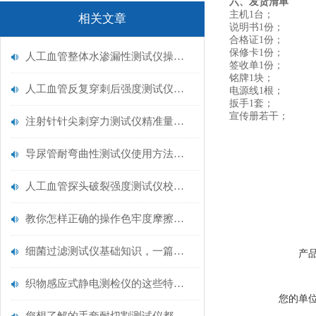
六、发货清单
主机1台；
相关文章
说明书1份；
合格证1份；
保修卡1份；
人工血管整体水渗漏性测试仪操作中最容易出错的步骤
签收单1份；
铭牌1块；
人工血管反复穿刺后强度测试仪是什么？透析患者的“生命管“质量靠它把关！
电源线1根；
扳手1套；
宣传册若干；
注射针针尖刺穿力测试仪精准量化针尖锋利度，构筑临床安全防线
导尿管耐弯曲性测试仪使用方法与操作规范
人工血管探头破裂强度测试仪校准规范：精准赋能医疗安全的技术基准
教你怎样正确的操作色牢度摩擦测试机
细菌过滤测试仪基础知识，一篇搞定
产
织物感应式静电测检仪的这些特点很少有人都知道
您的单