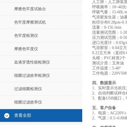
人工肺：人工肺装置
呼吸频率：10~40次/
摩擦色牢度试验台
呼吸气量：15-60L/m
气溶胶发生器：油雾浓度为
色牢度摩擦测试机
粒径分布0.28μm-0.3
流量：0-15L/min
流量测试范围：1-20L
色牢度检测仪
压力测试范围：0-500
进口光度计：0.03g/m³
气溶胶室：0.04立方
摩擦色牢度仪
0.22立方米（直径0
头模：PVC材质2个
血液穿透性能检测仪
测试介质：玉米油
工作温度：5-40°
工作电源：220V50
细菌过滤效率检测仪
四、数据显示
1、实时显示当前
过滤细菌检测仪
2、自动判断试样合
3、配备USB接口，
细菌过滤效率仪
五、客户自备
1、电源：AC220V±1
查看全部
2、气源：0.5~0.