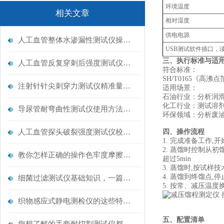
环境温度
相关文章
相对湿度
供电电源
人工血管整体水渗漏性测试仪操作中最容易出错的步骤
USB测试软件插口，
三、执行标准与适
人工血管反复穿刺后强度测试仪是什么？透析患者的“生命管“质量靠它把关！
符合标准：
SH/T0165《高
注射针针尖刺穿力测试仪精准量化针尖锋利度，构筑临床安全防线
适用场景‌：
石油行业‌：分析润
‌化工行业‌：测试
导尿管耐弯曲性测试仪使用方法与操作规范
‌环保领域‌：分析
人工血管探头破裂强度测试仪校准规范：精准赋能医疗安全的技术基准
四、操作流程
1. 完成准备工作,开
2. 蒸馏时控制从初
教你怎样正确的操作色牢度摩擦测试机
超过5min
3. 蒸馏时,按试
4. 蒸馏到终馏点
细菌过滤测试仪基础知识，一篇搞定
5. 按常、减压温
织物感应式静电测检仪的这些特点很少有人都知道
五、配置清单