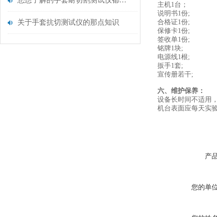
您想了解的手套耐切割测试仪都在这里了
主机1台；
说明书1份;
关于手套抗切测试仪的那点知识
合格证1份;
保修卡1份;
签收单1份;
铭牌1块;
电源线1根;
扳手1套;
宣传册若干;
六、维护保养：
设备长时间不适用
机台表面应每天实
产
您的单